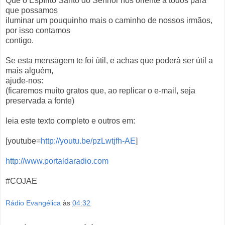
Que o Espírito Santo do Senhor nos oriente a todos para
que possamos
iluminar um pouquinho mais o caminho de nossos irmãos,
por isso contamos
contigo.
Se esta mensagem te foi útil, e achas que poderá ser útil a
mais alguém,
ajude-nos:
(ficaremos muito gratos que, ao replicar o e-mail, seja
preservada a fonte)
leia este texto completo e outros em:
[youtube=
http://youtu.be/pzLwtjfh-AE
]
http://www.portaldaradio.com
#COJAE
Rádio Evangélica
às
04:32