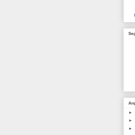
Se
Ar
►
►
►