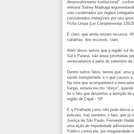
desenvolvimento institucional", confor
eleitoral Sidney Madruga argumentand
sido condenados por órgãos colegiado
considerados inelegíveis por oito ano
Ficha Limpa (Lei Complementar 135/2
É claro, que ainda restam recursos. A
canalhas, dos recursos, claro.
Além disso, temos que a região sul d
Sul e Paraná, são áreas prioritárias p
venezuelanos a partir de setembro de 
Dentre outros fatos, temos que, uma 
sendo transportada, e o que causou a 
Na nota que acompanhava a mercadori
frango, estaria escrito "dorço", quando
foi o fato que despertou a atenção da 
região de Cajati - SP.
E a Ptralhada como não pode deixar a 
policiais, traz também, o fato, que já 
Justiça de São Paulo, Fernando Haddad,
uma ação de improbidade administrativ
Público contra ele, por irregularidade 