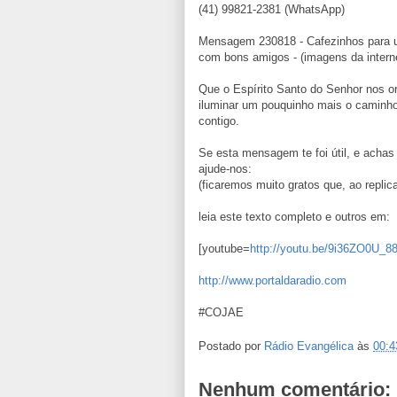
(41) 99821-2381 (WhatsApp)
Mensagem 230818 - Cafezinhos para 
com bons amigos - (imagens da intern
Que o Espírito Santo do Senhor nos o
iluminar um pouquinho mais o caminho
contigo.
Se esta mensagem te foi útil, e achas
ajude-nos:
(ficaremos muito gratos que, ao replica
leia este texto completo e outros em:
[youtube=
http://youtu.be/9i36ZO0U_8
http://www.portaldaradio.com
#COJAE
Postado por
Rádio Evangélica
às
00:4
Nenhum comentário: