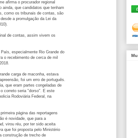
me afirma o procurador regional
o ainda, que candidatos que tenham
s, como os tribunais de contas, são
s desde a promulgação da Lei da
010).
final de contas, assim vivem os
o País, especialmente Rio Grande do
Mu
ara o recebimento de cerca de mil
2018.
grande carga de maconha, estava
apreensão, foi um erro de português.
a, que eram partes congeladas de
 o correto seria "dorso". E este
policia Rodoviária Federal, na
primeira página das reportagens
não é novidade, que para a
 virou réu, por ter sido aceita
a que foi proposta pelo Ministério
na construção de trecho de