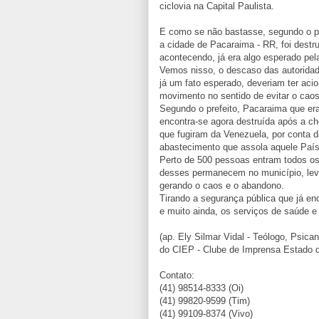
ciclovia na Capital Paulista.
E como se não bastasse, segundo o pr
a cidade de Pacaraima - RR, foi destr
acontecendo, já era algo esperado pel
Vemos nisso, o descaso das autorida
já um fato esperado, deveriam ter acio
movimento no sentido de evitar o caos
Segundo o prefeito, Pacaraima que er
encontra-se agora destruída após a c
que fugiram da Venezuela, por conta d
abastecimento que assola aquele País
Perto de 500 pessoas entram todos os 
desses permanecem no município, leva
gerando o caos e o abandono.
Tirando a segurança pública que já enc
e muito ainda, os serviços de saúde 
(ap. Ely Silmar Vidal - Teólogo, Psican
do CIEP - Clube de Imprensa Estado 
Contato:
(41) 98514-8333 (Oi)
(41) 99820-9599 (Tim)
(41) 99109-8374 (Vivo)