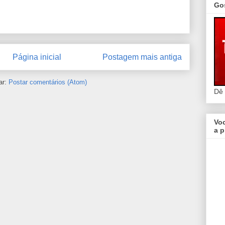
Go
Página inicial
Postagem mais antiga
ar:
Postar comentários (Atom)
Dê
Vo
a p