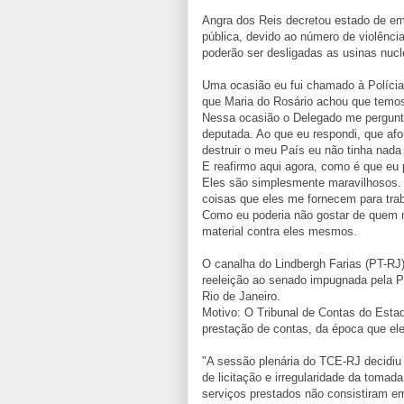
Angra dos Reis decretou estado de em
pública, devido ao número de violência
poderão ser desligadas as usinas nucl
Uma ocasião eu fui chamado à Polícia
que Maria do Rosário achou que tem
Nessa ocasião o Delegado me pergunto
deputada. Ao que eu respondi, que afo
destruir o meu País eu não tinha nada 
E reafirmo aqui agora, como é que eu 
Eles são simplesmente maravilhosos. 
coisas que eles me fornecem para trab
Como eu poderia não gostar de quem m
material contra eles mesmos.
O canalha do Lindbergh Farias (PT-RJ)
reeleição ao senado impugnada pela Pr
Rio de Janeiro.
Motivo: O Tribunal de Contas do Estad
prestação de contas, da época que ele 
"A sessão plenária do TCE-RJ decidiu 
de licitação e irregularidade da toma
serviços prestados não consistiram em