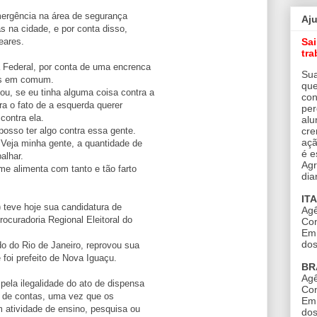
ergência na área de segurança
Aj
s na cidade, e por conta disso,
Sa
eares.
tra
 Federal, por conta de uma encrenca
Sua
os em comum.
que
u, se eu tinha alguma coisa contra a
con
ra o fato de a esquerda querer
per
contra ela.
alu
cre
posso ter algo contra essa gente.
açã
Veja minha gente, a quantidade de
é e
alhar.
Agr
e alimenta com tanto e tão farto
dia
IT
 teve hoje sua candidatura de
Agê
ocuradoria Regional Eleitoral do
Con
Em 
dos
o do Rio de Janeiro, reprovou sua
foi prefeito de Nova Iguaçu.
BR
Agê
pela ilegalidade do ato de dispensa
Con
da de contas, uma vez que os
Em 
 atividade de ensino, pesquisa ou
dos