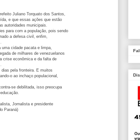
efeito Juliano Torquato dos Santos,
uída, e que essas ações que estão
as autoridades municipais.
des para com a população, pois sendo
nado a defesa civil, enfim,
.
a uma cidade pacata e limpa,
Fa
hegada de milhares de venezuelanos
a crise econômica e da falta de
.
dias pela fronteira. E muitos
Dis
ndo-o ao inchaço populacional,
ontra-se debilitada, isso preocupa
e educação.
alista, Jornalista e presidente
do Paraná)