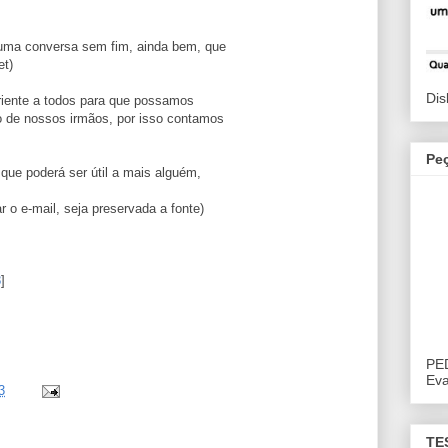
uma conversa sem fim, ainda bem, que
et)
Dis
riente a todos para que possamos
 de nossos irmãos, por isso contamos
Pe
 que poderá ser útil a mais alguém,
r o e-mail, seja preservada a fonte)
8
]
PE
Eva
3
TE