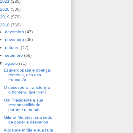
2021
(226)
2020
(330)
2019
(579)
2018
(769)
►
dezembro
(47)
►
novembro
(35)
►
outubro
(47)
►
setembro
(68)
▼
agosto
(71)
Esquerdopatia é doença:
remédio, uso das
Forças Ar...
O desespero transforma
o homem, quer ver?
Um Presidente e sua
responsabilidade
perante o mundo
Gilmar Mendes, sua sede
de poder e desvarios
A grande mídia e sua falta