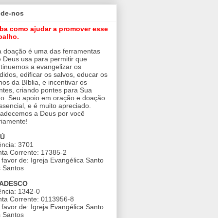
ude-nos
iba como ajudar a promover esse
balho.
 doação é uma das ferramentas
 Deus usa para permitir que
tinuemos a evangelizar os
didos, edificar os salvos, educar os
nos da Bíblia, e incentivar os
ntes, criando pontes para Sua
o. Seu apoio em oração e doação
ssencial, e é muito apreciado.
adecemos a Deus por você
riamente!
AÚ
ncia: 3701
ta Corrente: 17385-2
favor de: Igreja Evangélica Santo
 Santos
ADESCO
ncia: 1342-0
ta Corrente: 0113956-8
favor de: Igreja Evangélica Santo
 Santos