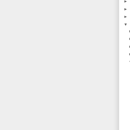
►
►
►
▼