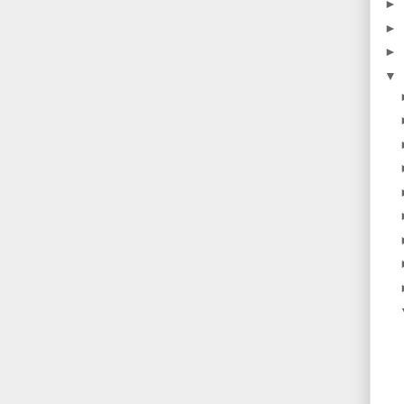
►
►
►
▼