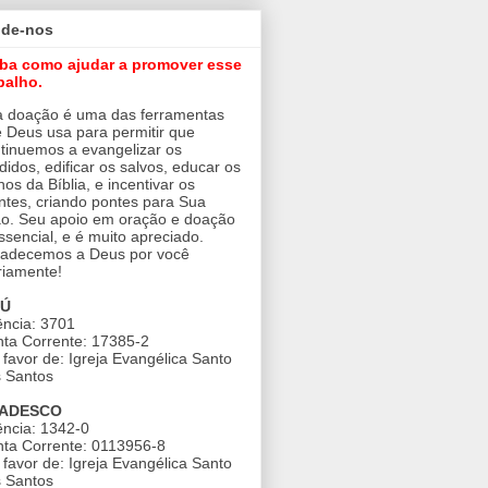
ude-nos
iba como ajudar a promover esse
balho.
 doação é uma das ferramentas
 Deus usa para permitir que
tinuemos a evangelizar os
didos, edificar os salvos, educar os
nos da Bíblia, e incentivar os
ntes, criando pontes para Sua
o. Seu apoio em oração e doação
ssencial, e é muito apreciado.
adecemos a Deus por você
riamente!
AÚ
ncia: 3701
ta Corrente: 17385-2
favor de: Igreja Evangélica Santo
 Santos
ADESCO
ncia: 1342-0
ta Corrente: 0113956-8
favor de: Igreja Evangélica Santo
 Santos