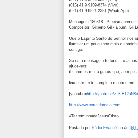
(015) 41 9 9109-8374 (Vivo)
(021) 41 9 9821-2381 (WhatsApp)
Mensagem 180318 - Preciso aprender a 
Compositor: Gilberto Gil - álbum: Gil 
Que o Espírito Santo do Senhor nos o
iluminar um pouquinho mais o caminho
contigo.
Se esta mensagem te foi útil, e achas
ajude-nos:
(ficaremos muito gratos que, ao replica
leia este texto completo e outros em:
[youtube=
http://youtu.be/z_5-E12uN8o
http://www.portaldaradio.com
#TestemunhadeJesusCristo
Postado por
Rádio Evangélica
às
04:0