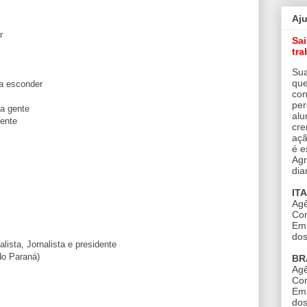
Aj
r
Sa
tra
Sua
que
ra esconder
con
per
da gente
alu
mente
cre
açã
é e
Agr
dia
IT
Agê
Con
Em 
dos
alista, Jornalista e presidente
do Paraná)
BR
Agê
Con
Em 
dos