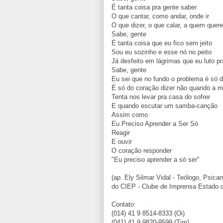
É tanta coisa pra gente saber
O que cantar, como andar, onde ir
O que dizer, o que calar, a quem quere
Sabe, gente
É tanta coisa que eu fico sem jeito
Sou eu sozinho e esse nó no peito
Já desfeito em lágrimas que eu luto p
Sabe, gente
Eu sei que no fundo o problema é só 
É só do coração dizer não quando a 
Tenta nos levar pra casa do sofrer
E quando escutar um samba-canção
Assim como
Eu Preciso Aprender a Ser Só
Reagir
E ouvir
O coração responder
"Eu preciso aprender a só ser"
(ap. Ely Silmar Vidal - Teólogo, Psican
do CIEP - Clube de Imprensa Estado 
Contato:
(014) 41 9 8514-8333 (Oi)
(041) 41 9 9820-9599 (Tim)