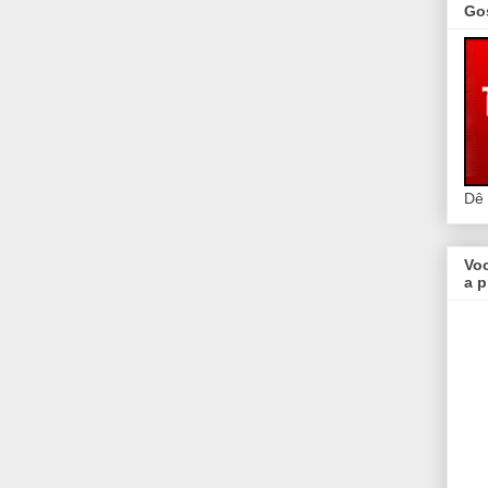
Go
Dê
Vo
a p