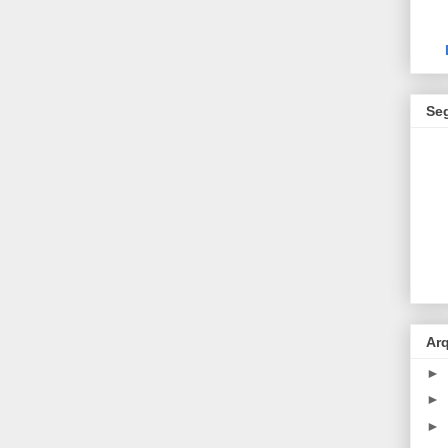
Se
Ar
►
►
►