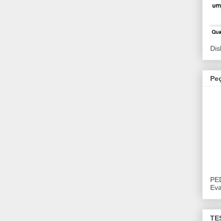
Dis
Pe
PE
Eva
TE