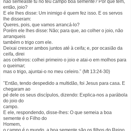
não semeaste tu no teu campo boa semente? Por que tem,
então, joio?
E ele lhes disse: Um inimigo é quem fez isso. E os servos
lhe disseram:
Queres, pois, que vamos arrancá-lo?
Porém ele lhes disse: Não; para que, ao colher o joio, não
arranqueis
também o trigo com ele.
Deixai crescer ambos juntos até à ceifa; e, por ocasião da
ceifa, direi
aos ceifeiros: colhei primeiro o joio e atai-o em molhos para
o queimar;
mas o trigo, ajuntai-o no meu celeiro." (Mt 13:24-30)
"Então, tendo despedido a multidão, foi Jesus para casa. E
chegaram ao
pé dele os seus discípulos, dizendo: Explica-nos a parábola
do joio do
campo.
E ele, respondendo, disse-lhes: O que semeia a boa
semente é o Filho do
Homem,
o campo é o mundo, a boa semente são os filhos do Reino,