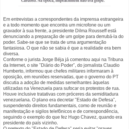
Em entrevistas a correspondentes da imprensa estrangeira
e a todo momento que encontra um microfone ou um
gravador à sua frente, a presidente Dilma Rousseff está
denunciando a preparação de um golpe para derrubá-la do
poder. Sabe-se que se trata de uma argumentação
fantasiosa. O que não se sabia é que a realidade era bem
diversa.
Conforme o jurista Jorge Béja já comentou aqui na Tribuna
da Internet, o site "Diário do Poder", do jornalista Claudio
Humberto, informou que chefes militares informaram à
oposição, em reuniões reservadas, que o governo do PT
discutia a adoção de medidas semelhantes àquelas
utilizadas na Venezuela para sufocar os protestos de rua.
Houve inclusive tratativas com próceres da semiditadura
venezuelana. O plano era decretar "Estado de Defesa",
suspendendo direitos fundamentais, como de reunião e
manifestação e sigilos telefônicos e de correspondência,
seguindo o exemplo do que fez Hugo Chavez, quando era
presidente do país vizinho.
O pretexto do "Estado de Defesa" seria evitar "graves