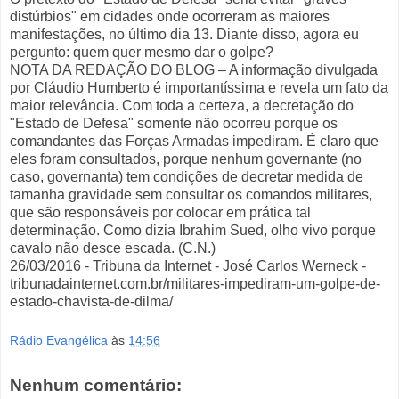
distúrbios" em cidades onde ocorreram as maiores
manifestações, no último dia 13. Diante disso, agora eu
pergunto: quem quer mesmo dar o golpe?
NOTA DA REDAÇÃO DO BLOG – A informação divulgada
por Cláudio Humberto é importantíssima e revela um fato da
maior relevância. Com toda a certeza, a decretação do
"Estado de Defesa" somente não ocorreu porque os
comandantes das Forças Armadas impediram. É claro que
eles foram consultados, porque nenhum governante (no
caso, governanta) tem condições de decretar medida de
tamanha gravidade sem consultar os comandos militares,
que são responsáveis por colocar em prática tal
determinação. Como dizia Ibrahim Sued, olho vivo porque
cavalo não desce escada. (C.N.)
26/03/2016 - Tribuna da Internet - José Carlos Werneck -
tribunadainternet.com.br/militares-impediram-um-golpe-de-
estado-chavista-de-dilma/
Rádio Evangélica
às
14:56
Nenhum comentário: