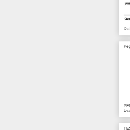
Dis
Pe
PE
Eva
TE