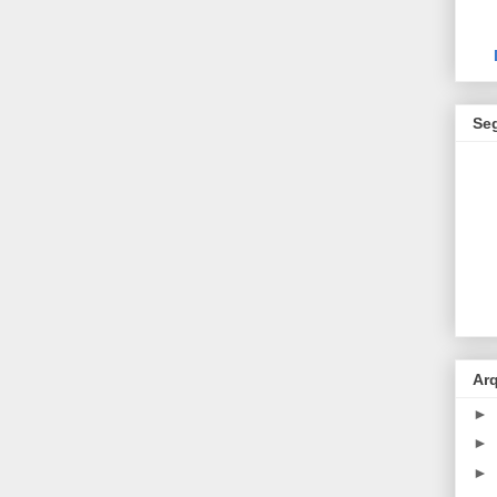
Se
Ar
►
►
►