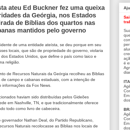
ista ateu Ed Buckner fez uma queixa
Aj
ridades da Geórgia, nos Estados
Sa
irada de Bíblias dos quartos nas
tra
banas mantidos pelo governo
Sua
que
con
per
sidente de uma entidade ateísta, se deu porque em seu
alu
sses locais, que são de propriedade do governo, violaria
cre
 dos Estados Unidos, que define o país como laico e
açã
a religião.
é e
Agr
dia
nto de Recursos Naturais da Geórgia recolheu as Bíblias
s de campo e cabanas estaduais, com a intenção de
IT
do informações da Fox News.
Agê
Con
Em 
ncionados haviam sido distribuídas pelos Gideões
dos
sede em Nashville, TN, e que tradicionalmente oferece
do todo como livro de cabeceira.
BR
Agê
Con
, o governador Nathan Deal, do Partido Republicano,
Em 
ursos Naturais recolocasse as Bíblias nos locais de
dos