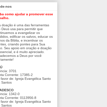
ude-nos
iba como ajudar a promover esse
balho.
 doação é uma das ferramentas
 Deus usa para permitir que
tinuemos a evangelizar os
didos, edificar os salvos, educar os
nos da Bíblia, e incentivar os
ntes, criando pontes para Sua
o. Seu apoio em oração e doação
ssencial, e é muito apreciado.
adecemos a Deus por você
riamente!
AÚ
ncia: 3701
ta Corrente: 17385-2
favor de: Igreja Evangélica Santo
 Santos
ADESCO
ncia: 1342-0
ta Corrente: 0113956-8
favor de: Igreja Evangélica Santo
 Santos