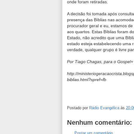
onde foram retiradas.
A decisão foi tomada após consulta
presença das Bíblias nas acomodaç
procurador geral e eu, estamos de 
aos quartos. Estas Bíblias foram d
Estado, não acredito que uma Bíbl
estado esteja estabelecendo uma re
verdade, qualquer grupo é livre par
Por Tiago Chagas, para o
Gospel+
http://ministeriogeracaocrista.blog
biblias.html?spref=fb
Postado por
Rádio Evangélica
às
20:0
Nenhum comentário:
Postar um comentário