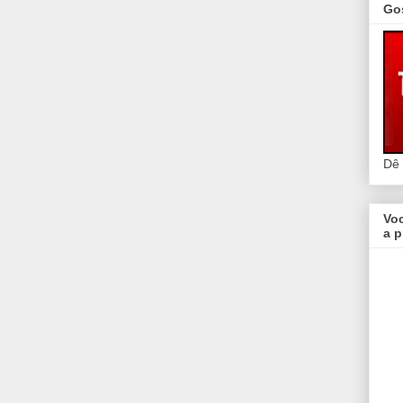
Go
Dê
Vo
a p