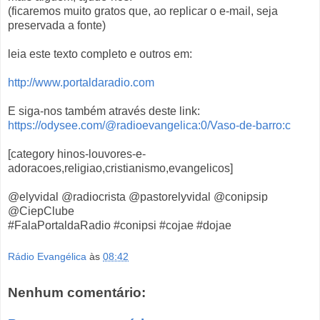
(ficaremos muito gratos que, ao replicar o e-mail, seja
preservada a fonte)
leia este texto completo e outros em:
http://www.portaldaradio.com
E siga-nos também através deste link:
https://odysee.com/@radioevangelica:0/Vaso-de-barro:c
[category hinos-louvores-e-
adoracoes,religiao,cristianismo,evangelicos]
@elyvidal @radiocrista @pastorelyvidal @conipsip
@CiepClube
#FalaPortaldaRadio #conipsi #cojae #dojae
Rádio Evangélica
às
08:42
Nenhum comentário: