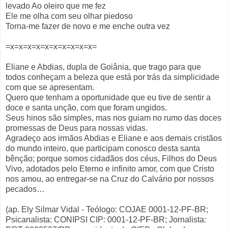
levado Ao oleiro que me fez
Ele me olha com seu olhar piedoso
Torna-me fazer de novo e me enche outra vez
=x=x=x=x=x=x=x=x=x=x=
Eliane e Abdias, dupla de Goiânia, que trago para que
todos conheçam a beleza que está por trás da simplicidade
com que se apresentam.
Quero que tenham a oportunidade que eu tive de sentir a
doce e santa unção, com que foram ungidos.
Seus hinos são simples, mas nos guiam no rumo das doces
promessas de Deus para nossas vidas.
Agradeço aos irmãos Abdias e Eliane e aos demais cristãos
do mundo inteiro, que participam conosco desta santa
bênção; porque somos cidadãos dos céus, Filhos do Deus
Vivo, adotados pelo Eterno e infinito amor, com que Cristo
nos amou, ao entregar-se na Cruz do Calvário por nossos
pecados…
(ap. Ely Silmar Vidal - Teólogo: COJAE 0001-12-PF-BR;
Psicanalista: CONIPSI CIP: 0001-12-PF-BR; Jornalista: