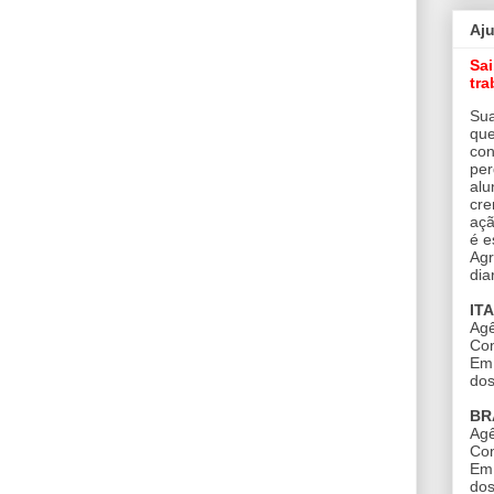
Aj
Sa
tra
Sua
que
con
per
alu
cre
açã
é e
Agr
dia
IT
Agê
Con
Em 
dos
BR
Agê
Con
Em 
dos