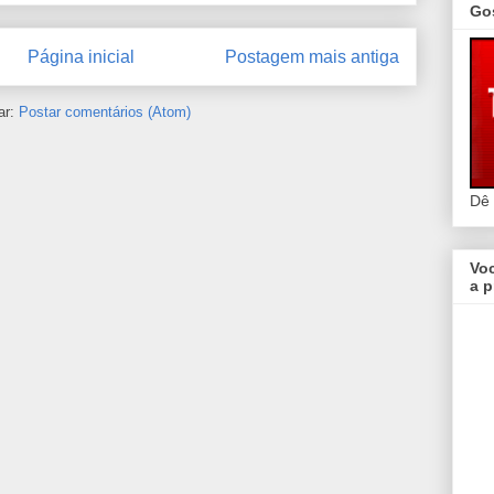
Go
Página inicial
Postagem mais antiga
ar:
Postar comentários (Atom)
Dê
Vo
a p