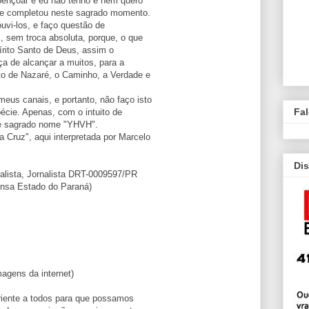
bençoar e eu não tenho e nem quero
 se completou neste sagrado momento.
uvi-los, e faço questão de
, sem troca absoluta, porque, o que
írito Santo de Deus, assim o
a de alcançar a muitos, para a
to de Nazaré, o Caminho, a Verdade e
us canais, e portanto, não faço isto
Fa
pécie. Apenas, com o intuito de
 e sagrado nome "YHVH".
Cruz", aqui interpretada por Marcelo
Dis
nalista, Jornalista DRT-0009597/PR
ensa Estado do Paraná)
agens da internet)
riente a todos para que possamos