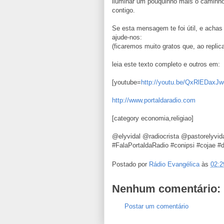
iluminar um pouquinho mais o caminho
contigo.
Se esta mensagem te foi útil, e achas
ajude-nos:
(ficaremos muito gratos que, ao replica
leia este texto completo e outros em:
[youtube=
http://youtu.be/QxRlEDaxJw
http://www.portaldaradio.com
[category economia,religiao]
@elyvidal @radiocrista @pastorelyvi
#FalaPortaldaRadio #conipsi #cojae 
Postado por
Rádio Evangélica
às
02:2
Nenhum comentário:
Postar um comentário