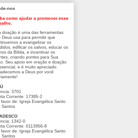
ude-nos
iba como ajudar a promover esse
balho.
 doação é uma das ferramentas
 Deus usa para permitir que
tinuemos a evangelizar os
didos, edificar os salvos, educar os
nos da Bíblia, e incentivar os
ntes, criando pontes para Sua
o. Seu apoio em oração e doação
ssencial, e é muito apreciado.
adecemos a Deus por você
riamente!
AÚ
ncia: 3701
ta Corrente: 17385-2
favor de: Igreja Evangélica Santo
 Santos
ADESCO
ncia: 1342-0
ta Corrente: 0113956-8
favor de: Igreja Evangélica Santo
 Santos