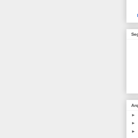
Se
Ar
►
►
►