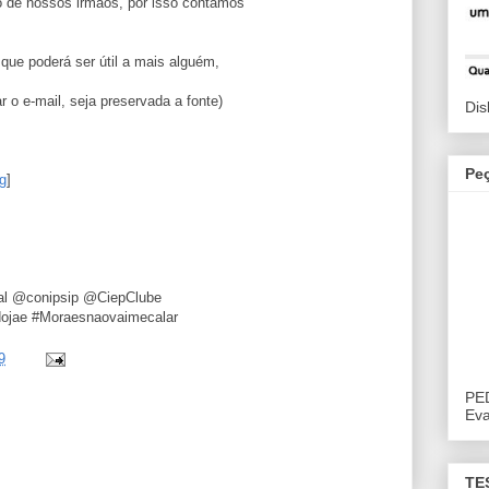
 de nossos irmãos, por isso contamos
 que poderá ser útil a mais alguém,
r o e-mail, seja preservada a fonte)
Dis
Pe
g
]
dal @conipsip @CiepClube
#dojae #Moraesnaovaimecalar
9
PE
Eva
TE