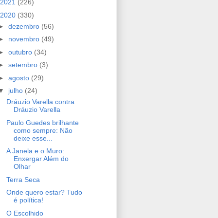
2021
(226)
2020
(330)
►
dezembro
(56)
►
novembro
(49)
►
outubro
(34)
►
setembro
(3)
►
agosto
(29)
▼
julho
(24)
Dráuzio Varella contra
Dráuzio Varella
Paulo Guedes brilhante
como sempre: Não
deixe esse...
A Janela e o Muro:
Enxergar Além do
Olhar
Terra Seca
Onde quero estar? Tudo
é política!
O Escolhido