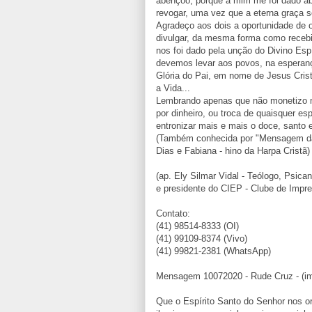
abençoo, porque a mim me foi dado a
revogar, uma vez que a eterna graça
Agradeço aos dois a oportunidade de o
divulgar, da mesma forma como recebi
nos foi dado pela unção do Divino Esp
devemos levar aos povos, na esperanç
Glória do Pai, em nome de Jesus Cris
a Vida...
Lembrando apenas que não monetizo me
por dinheiro, ou troca de quaisquer es
entronizar mais e mais o doce, santo
(Também conhecida por "Mensagem da 
Dias e Fabiana - hino da Harpa Cristã)
(ap. Ely Silmar Vidal - Teólogo, Psica
e presidente do CIEP - Clube de Impr
Contato:
(41) 98514-8333 (OI)
(41) 99109-8374 (Vivo)
(41) 99821-2381 (WhatsApp)
Mensagem 10072020 - Rude Cruz - (im
Que o Espírito Santo do Senhor nos o