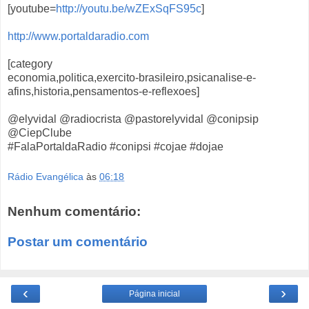
[youtube=
http://youtu.be/wZExSqFS95c
]
http://www.portaldaradio.com
[category
economia,politica,exercito-brasileiro,psicanalise-e-
afins,historia,pensamentos-e-reflexoes]
@elyvidal @radiocrista @pastorelyvidal @conipsip
@CiepClube
#FalaPortaldaRadio #conipsi #cojae #dojae
Rádio Evangélica
às
06:18
Nenhum comentário:
Postar um comentário
‹
›
Página inicial