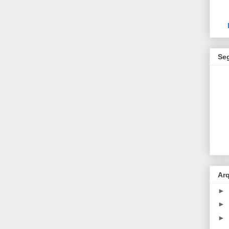
Se
Ar
►
►
►