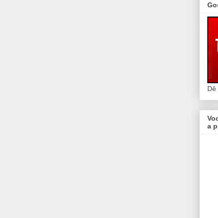
Go
Dê
Vo
a p