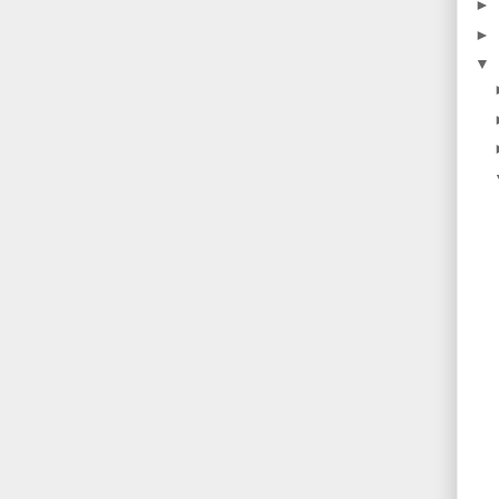
►
►
▼