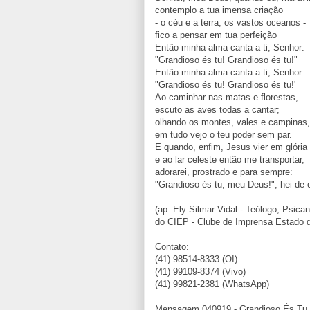
contemplo a tua imensa criação
- o céu e a terra, os vastos oceanos -
fico a pensar em tua perfeição
Então minha alma canta a ti, Senhor:
"Grandioso és tu! Grandioso és tu!"
Então minha alma canta a ti, Senhor:
"Grandioso és tu! Grandioso és tu!'
Ao caminhar nas matas e florestas,
escuto as aves todas a cantar;
olhando os montes, vales e campinas,
em tudo vejo o teu poder sem par.
E quando, enfim, Jesus vier em glória
e ao lar celeste então me transportar,
adorarei, prostrado e para sempre:
"Grandioso és tu, meu Deus!", hei de c
(ap. Ely Silmar Vidal - Teólogo, Psican
do CIEP - Clube de Imprensa Estado 
Contato:
(41) 98514-8333 (OI)
(41) 99109-8374 (Vivo)
(41) 99821-2381 (WhatsApp)
Mensagem 040919 - Grandioso És Tu - 