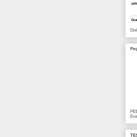
Dis
Pe
PE
Eva
TE