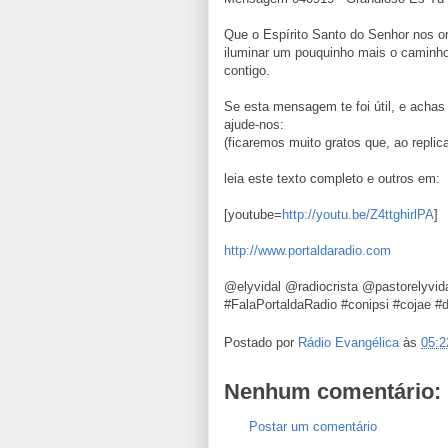
Que o Espírito Santo do Senhor nos o
iluminar um pouquinho mais o caminho
contigo.
Se esta mensagem te foi útil, e achas
ajude-nos:
(ficaremos muito gratos que, ao replica
leia este texto completo e outros em:
[youtube=
http://youtu.be/Z4ttghirlPA
]
http://www.portaldaradio.com
@elyvidal @radiocrista @pastorelyvi
#FalaPortaldaRadio #conipsi #cojae #
Postado por
Rádio Evangélica
às
05:2
Nenhum comentário:
Postar um comentário