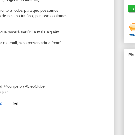
riente a todos para que possamos
 de nossos irmãos, por isso contamos
 que poderá ser útil a mais alguém,
r o e-mail, seja preservada a fonte)
Mu
dal @conipsip @CiepClube
dojae
2