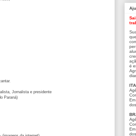
Aj
Sa
tra
Sua
que
con
per
alu
cre
açã
é e
Agr
dia
antar.
IT
Agê
alista, Jornalista e presidente
Con
do Paraná)
Em 
dos
BR
Agê
Con
Em 
dos
(imagens da internet)