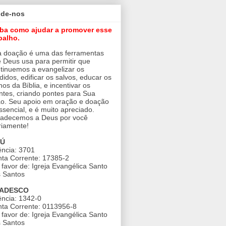
ude-nos
iba como ajudar a promover esse
balho.
 doação é uma das ferramentas
 Deus usa para permitir que
tinuemos a evangelizar os
didos, edificar os salvos, educar os
nos da Bíblia, e incentivar os
ntes, criando pontes para Sua
o. Seu apoio em oração e doação
ssencial, e é muito apreciado.
adecemos a Deus por você
riamente!
AÚ
ncia: 3701
ta Corrente: 17385-2
favor de: Igreja Evangélica Santo
 Santos
ADESCO
ncia: 1342-0
ta Corrente: 0113956-8
favor de: Igreja Evangélica Santo
 Santos