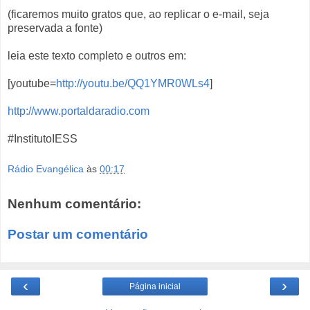
(ficaremos muito gratos que, ao replicar o e-mail, seja
preservada a fonte)
leia este texto completo e outros em:
[youtube=
http://youtu.be/QQ1YMR0WLs4
]
http://www.portaldaradio.com
#InstitutoIESS
Rádio Evangélica
às
00:17
Nenhum comentário:
Postar um comentário
‹
›
Página inicial