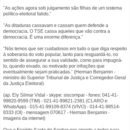
"As ações agora sob julgamento são filhas de um sistema
político-eleitoral falido."
"As ditaduras cassavam e cassam quem defende a
democracia, O TSE cassa aqueles que vão contra a
democracia. É uma enorme diferença."
"Nós temos que ser cuidadosos em tudo o que diga respeito
à soberania do voto popular, tanto para resguardá-lo, no
sentido de assegurar a sua validade, como para impugná-
lo, quando eivado, ou motivado por infrações que
eventualmente sejam praticadas." (Herman Benjamin -
ministro do Superior Tribunal de Justiça e Corregedor-Geral
da Justiça Eleitoral)
(ap. Ely Silmar Vidal - skype: siscompar - fones: 041-41-
99820-9599 (TIM) - 021-41-99821-2381 (CLARO e
WhatsApp) - 015-41-99109-8374 (VIVO) - 014-41-98514-
8333 (OI) - mensagem 070617 - Herman Benjamin -
imagens da internet)
Que o Espírito Santo do Senhor nos oriente a todos para