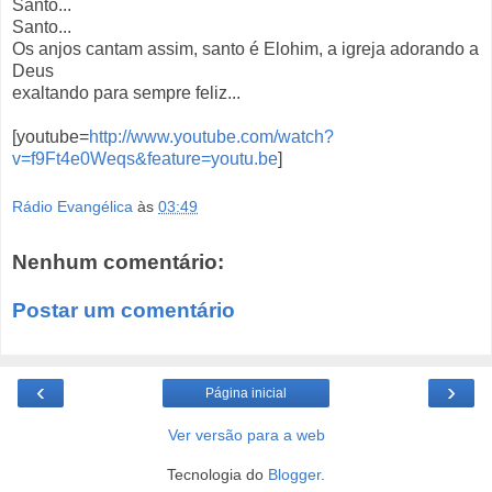
Santo...
Santo...
Os anjos cantam assim, santo é Elohim, a igreja adorando a
Deus
exaltando para sempre feliz...
[youtube=
http://www.youtube.com/watch?
v=f9Ft4e0Weqs&feature=youtu.be
]
Rádio Evangélica
às
03:49
Nenhum comentário:
Postar um comentário
‹
›
Página inicial
Ver versão para a web
Tecnologia do
Blogger
.