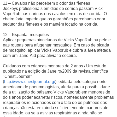
11 – Cavalos não percebem o odor das fêmeas
Jockeys profissionais em dias de corrida passam Vick
VapoRub nas narinas dos cavalos em dias de corrida. O
cheiro forte impede que os garanhões percebam o odor
sedutor das fêmeas e os mantém focado na corrida.
12 – Espantar mosquitos
Aplicar pequenas pinceladas de Vicks VapoRub na pele e
nas roupas para afugentar mosquitos. Em caso de picada
de mosquito, aplicar Vicks Vaporub e cubra a área afetada
com um Band-Aid para aliviar a coceira.
Cuidados com crianças menores de 2 anos / Um estudo
publicado na edição de Janeiro/2009 da revista científica
"Chest Journal"
(
http://www.chestjournal.org/
), editada pelo colégio norte-
americano de pneumologistas, alerta para a possibilidade
de a utilização do bálsamo Vicks Vaporub em menores de
dois anos poder acarretar riscos, nomeadamente problemas
respiratórios relacionados com o fato de os pulmões das
crianças não estarem ainda suficientemente maduros até
essa idade, ou seja as vias respiratórias ainda não se