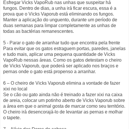
Esfregar Vicks VapoRub nas unhas que suspeitar há
fungos. Dentro de dias, a unha irá ficar escura, essa é a
prova que o Vicks Vaporub está eliminando os fungos.
Manter a aplicação do unguento, durante um período de
duas semanas para limpar completamente as unhas de
todas as bactérias remanescentes.
5 - Parar o gato de arranhar tudo que encontra pela frente
Para evitar que os gatos estraguem portas, paredes, janelas
e tudo mais, aplicar uma pequena quantidade de Vicks
VapoRub nessas áreas. Como os gatos detestam o cheiro
de Vicks Vaporub, que poderá ser aplicado nos braços e
pernas onde o gato está propenso a arranhar.
6 – O cheiro de Vicks Vaporub elimina a vontade de fazer
xixi no local
Se o cão ou gato ainda não é treinado a fazer xixi na caixa
de areia, colocar um potinho aberto de Vicks Vaporub sobre
a área em que o animal gosta de marcar como seu território.
O cheiro irá desencorajá-lo de levantar as pernas e molhar
o tapete.