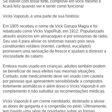
Se estiver com tosse forte, comprove em você mesmo e
ficará feliz quando ver e sentir como funciona!
Vicks Vaporub, e uma parte de sua história:
Em 1905 recebeu o nome de Vick Garupa Magia e foi
rebatizado como Vicks VapoRub, em 1912. Popularizado
através anúncios em almanaques e por emissoras de rádio.
Seu uso é para aliviar os sintomas nasais pois seus
constituintes voláteis (mentol, canferol, eucaliptol)
promovem uma sensação de frescor e ajudam a diminuir a
viscosidade do catarro.
Embora muito usado em crianças, adultos também podem
se beneficiar de seus efeitos nas mesmas situações.
Contudo, este medicamento deve ser usado com cautela
por pessoas que apresentem sensibilidade a compostos
fortemente aromáticos e além disso o Vicks Vaporub é um
complemento e não substitui as recomendações médicas.
Vicks Vaporub é um creme mentolado, destinado a aliviar
as dores de garganta e a congestão no peito. Ultimamente,
tem havido uma série de novidades sobre as formas