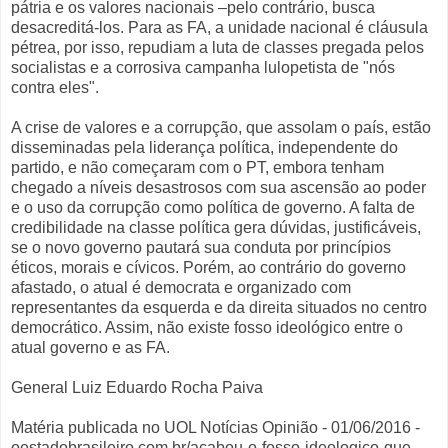
pátria e os valores nacionais –pelo contrário, busca
desacreditá-los. Para as FA, a unidade nacional é cláusula
pétrea, por isso, repudiam a luta de classes pregada pelos
socialistas e a corrosiva campanha lulopetista de "nós
contra eles".
A crise de valores e a corrupção, que assolam o país, estão
disseminadas pela liderança política, independente do
partido, e não começaram com o PT, embora tenham
chegado a níveis desastrosos com sua ascensão ao poder
e o uso da corrupção como política de governo. A falta de
credibilidade na classe política gera dúvidas, justificáveis,
se o novo governo pautará sua conduta por princípios
éticos, morais e cívicos. Porém, ao contrário do governo
afastado, o atual é democrata e organizado com
representantes da esquerda e da direita situados no centro
democrático. Assim, não existe fosso ideológico entre o
atual governo e as FA.
General Luiz Eduardo Rocha Paiva
Matéria publicada no UOL Notícias Opinião - 01/06/2016 -
oestadobrasileiro.com.br/acabou-o-fosso-ideologico-que-