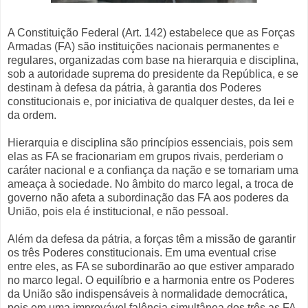
A Constituição Federal (Art. 142) estabelece que as Forças
Armadas (FA) são instituições nacionais permanentes e
regulares, organizadas com base na hierarquia e disciplina,
sob a autoridade suprema do presidente da República, e se
destinam à defesa da pátria, à garantia dos Poderes
constitucionais e, por iniciativa de qualquer destes, da lei e
da ordem.
Hierarquia e disciplina são princípios essenciais, pois sem
elas as FA se fracionariam em grupos rivais, perderiam o
caráter nacional e a confiança da nação e se tornariam uma
ameaça à sociedade. No âmbito do marco legal, a troca de
governo não afeta a subordinação das FA aos poderes da
União, pois ela é institucional, e não pessoal.
Além da defesa da pátria, a forças têm a missão de garantir
os três Poderes constitucionais. Em uma eventual crise
entre eles, as FA se subordinarão ao que estiver amparado
no marco legal. O equilíbrio e a harmonia entre os Poderes
da União são indispensáveis à normalidade democrática,
pois em uma improvável falência simultânea dos três as FA