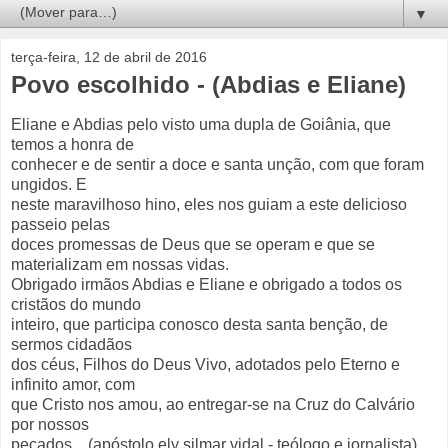
▼
terça-feira, 12 de abril de 2016
Povo escolhido - (Abdias e Eliane)
Eliane e Abdias pelo visto uma dupla de Goiânia, que
temos a honra de
conhecer e de sentir a doce e santa unção, com que foram
ungidos. E
neste maravilhoso hino, eles nos guiam a este delicioso
passeio pelas
doces promessas de Deus que se operam e que se
materializam em nossas vidas.
Obrigado irmãos Abdias e Eliane e obrigado a todos os
cristãos do mundo
inteiro, que participa conosco desta santa benção, de
sermos cidadãos
dos céus, Filhos do Deus Vivo, adotados pelo Eterno e
infinito amor, com
que Cristo nos amou, ao entregar-se na Cruz do Calvário
por nossos
pecados... (apóstolo ely silmar vidal - teólogo e jornalista)