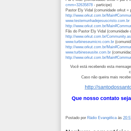
cmm=32635878
- participe)
Pastor Ely Vidal (comunidade orkut = p
http://www.orkut.com.br/Main#Comm
www.testemunhadejesuscristo.com.br
http://www.orkut.com.br/Main#Comm
Fãs do Pastor Ely Vidal (comunidade or
http://www.orkut.com.br/Community
www.turbineseumicro.com.br
(comunid
http://www.orkut.com.br/Main#Comm
www.turbineseusite.com.br
(comunidade
http://www.orkut.com.br/Main#Comm
Você está recebendo esta mensage
c
Caso não queira mais receber
http://santodossant
Que nosso contato seja
Postado por
Rádio Evangélica
às
20:5