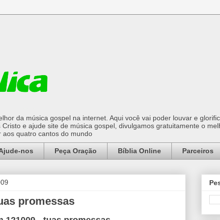
hor da música gospel na internet. Aqui você vai poder louvar e glorifi
Cristo e ajude site de música gospel, divulgamos gratuitamente o mel
or aos quatro cantos do mundo
Ajude-nos
Peça Oração
Bíblia Online
Parceiros
009
Pes
uas promessas
 121009 - tuas promessas