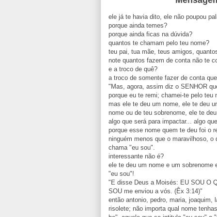
ele já te havia dito, ele não poupou pa
porque ainda temes?
porque ainda ficas na dúvida?
quantos te chamam pelo teu nome?
teu pai, tua mãe, teus amigos, quanto
note quantos fazem de conta não te c
e a troco de quê?
a troco de somente fazer de conta que
"Mas, agora, assim diz o SENHOR que t
porque eu te remi; chamei-te pelo teu 
mas ele te deu um nome, ele te deu u
nome ou de teu sobrenome, ele te de
algo que será para impactar... algo que
porque esse nome quem te deu foi o re
ninguém menos que o maravilhoso, o de
chama "eu sou".
interessante não é?
ele te deu um nome e um sobrenome e
"eu sou"!
"E disse Deus a Moisés: EU SOU O QU
SOU me enviou a vós. (Êx 3:14)"
então antonio, pedro, maria, joaquim, l
risolete; não importa qual nome tenha