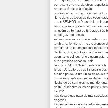
he", aquele que se intitula "eu sou" o "
portanto ele te manda dizer, respeita
resposta de deus à criação.
porque por teu nome foste chamado, d
"E te darei os tesouros das escuridad
sou o SENHOR, o Deus de Israel, que 
teu nome está gravado em cada uma d
ninguém as tomará de ti, porque são 
estão gravados nelas.
estão gravados a cinzel e nada os pod
lembra-te, foi ele, sim, ele o glorioso
formas de identificação conhecidas e d
dentária, dna, e outras que possam te
quem te escolheu, foi ele quem quiz, p
e tão grandes bençãos, pois:
"enviou o SENHOR um profeta aos filh
Israel: Do Egito eu vos fiz subir e vos 
ele não perdeu a um único de seus fil
como se guardasse preciosidades, po
"Estando eu com eles no mundo, guar
deste, e nenhum deles se perdeu, senã
17:12)"
não deixou que nada de mal sucedesse
traçados.
foi previamente determinado que terias