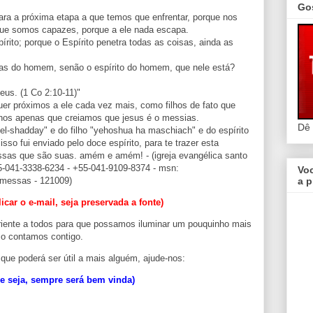
Go
para a próxima etapa a que temos que enfrentar, porque nos
que somos capazes, porque a ele nada escapa.
rito; porque o Espírito penetra todas as coisas, ainda as
as do homem, senão o espírito do homem, que nele está?
eus. (1 Co 2:10-11)"
uer próximos a ele cada vez mais, como filhos de fato que
nos apenas que creiamos que jesus é o messias.
Dê
l-shadday" e do filho "yehoshua ha maschiach" e do espírito
sso fui enviado pelo doce espírito, para te trazer esta
sas que são suas. amém e amém! - (igreja evangélica santo
+55-041-3338-6234 - +55-041-9109-8374 - msn:
Vo
omessas - 121009)
a p
icar o e-mail, seja preservada a fonte)
riente a todos para que possamos iluminar um pouquinho mais
so contamos contigo.
que poderá ser útil a mais alguém, ajude-nos:
ue seja, sempre será bem vinda)