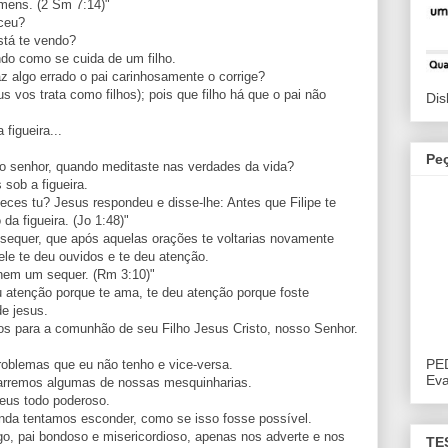
mens. (2 Sm 7:14)"
eceu?
stá te vendo?
ando como se cuida de um filho.
z algo errado o pai carinhosamente o corrige?
s vos trata como filhos); pois que filho há que o pai não
Dis
figueira...
Pe
ao senhor, quando meditaste nas verdades da vida?
sob a figueira.
ces tu? Jesus respondeu e disse-lhe: Antes que Filipe te
da figueira. (Jo 1:48)"
 sequer, que após aquelas orações te voltarias novamente
le te deu ouvidos e te deu atenção.
 nem um sequer. (Rm 3:10)"
eu atenção porque te ama, te deu atenção porque foste
e jesus.
dos para a comunhão de seu Filho Jesus Cristo, nosso Senhor.
PE
oblemas que eu não tenho e vice-versa.
Eva
varremos algumas de nossas mesquinharias.
eus todo poderoso.
nda tentamos esconder, como se isso fosse possível.
, pai bondoso e misericordioso, apenas nos adverte e nos
TE