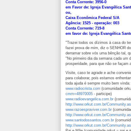
Conta Corrente: 3956-0
em Favor de: Igreja Evangélica San
ou,
Caixa Econômica Federal S/A
Agência: 1525 - operação: 003
Conta Corrente: 719-8
em favor de: Igreja Evangélica San
"Trazei todos os dízimos à casa do t
fazei prova de mim, diz o SENHOR dos
derramar sobre vós uma bênção tal, q
"No primeiro dia da semana cada um d
prosperidade, para que não se façam a
Visite, caso te agrade e ache convenie
para colaborar, pois estamos enfrentan
toda ajuda é sempre muito bem vinda:
www.radiocrista.com
(comunidade orkut
cmm=48970005
- participe)
www.radioevangelica.com.br
(comunida
http://www.orkut.com.br/Community
www.razoespraviver.com.br
(comunidad
http://www.orkut.com.br/Community
www.santodossantos.com.br
(comunida
http://www.orkut.com.br/Community
Pai e Mãe (comunidade orkut = pai e