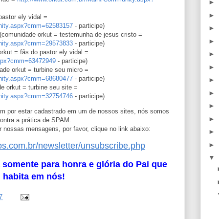
►
►
astor ely vidal =
unity.aspx?cmm=62583157
- participe)
►
(comunidade orkut = testemunha de jesus cristo =
►
unity.aspx?cmm=29573833
- participe)
kut = fãs do pastor ely vidal =
►
.aspx?cmm=63472949
- participe)
►
ade orkut = turbine seu micro =
unity.aspx?cmm=68680477
- participe)
►
 orkut = turbine seu site =
►
unity.aspx?cmm=32754746
- participe)
►
m por estar cadastrado em um de nossos sites, nós somos
►
ontra a prática de SPAM.
 nossas mensagens, por favor, clique no link abaixo:
►
►
os.com.br/newsletter/unsubscribe.php
▼
 somente para honra e glória do Pai que
habita em nós!
7