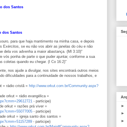
to dos Santos
Se
to dos Santos
esouro, para que haja mantimento na minha casa, e depois
 Exércitos, se eu não vos abrir as janelas do céu e não
ue dela vos advenha a maior abastança. (Ml 3:10)"
e vós ponha de parte o que puder ajuntar, conforme a sua
s coletas quando eu chegar. (I Co 16:2)"
nte, nos ajude a divulgar, nos sites encontrará outros meios
do dificuldades para a continuidade de nossos trabalhos, e
 = rádio cristã =
http://www.orkut.com.br/Community.aspx?
de orkut = rádio evangélica =
Ar
.aspx?cmm=29612721
- participe)
►
e orkut = razões prá viver =
.aspx?cmm=55077005
- participe)
►
de orkut = igreja santo dos santos =
►
.aspx?cmm=51157289
- participe)
 mãe =
http://www.orkut.com.br/Main#Community.aspx?