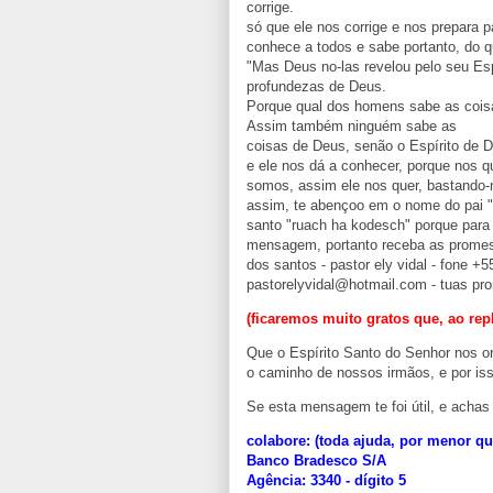
corrige.
só que ele nos corrige e nos prepara 
conhece a todos e sabe portanto, do 
"Mas Deus no-las revelou pelo seu Espí
profundezas de Deus.
Porque qual dos homens sabe as cois
Assim também ninguém sabe as
coisas de Deus, senão o Espírito de D
e ele nos dá a conhecer, porque nos q
somos, assim ele nos quer, bastando-
assim, te abençoo em o nome do pai "e
santo "ruach ha kodesch" porque para i
mensagem, portanto receba as promes
dos santos - pastor ely vidal - fone 
pastorelyvidal@hotmail.com - tuas pr
(ficaremos muito gratos que, ao repl
Que o Espírito Santo do Senhor nos o
o caminho de nossos irmãos, e por is
Se esta mensagem te foi útil, e achas 
colabore: (toda ajuda, por menor q
Banco Bradesco S/A
Agência: 3340 - dígito 5