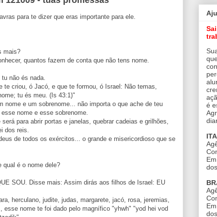
Aj
lavras para te dizer que eras importante para ele.
Sa
tra
Sua
s mais?
que
onhecer, quantos fazem de conta que não tens nome.
con
per
 tu não és nada.
alu
e criou, ó Jacó, e que te formou, ó Israel: Não temas,
cre
nome; tu és meu. (Is 43:1)"
açã
m nome e um sobrenome... não importa o que ache de teu
é e
Agr
u esse nome e esse sobrenome.
dia
 será para abrir portas e janelas, quebrar cadeias e grilhões,
i dos reis.
IT
us de todos os exércitos... o grande e misericordioso que se
Agê
Con
Em 
 qual é o nome dele?
dos
BR
E SOU. Disse mais: Assim dirás aos filhos de Israel: EU
Agê
Con
ara, herculano, judite, judas, margarete, jacó, rosa, jeremias,
Em 
s, esse nome te foi dado pelo magnífico "yhwh" "yod hei vod
dos