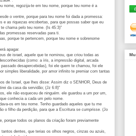
tzadik".
 teu nome, regozija-te em teu nome, porque teu nome é a
esde o ventre, porque para teu nome foi dada a promessa:
es e as riquezas encobertas, para que possas saber que eu
te chama pelo teu nome. (Is 45:3)"
as promessas reservadas para ti.
tuas, porque te pertencem, porque teu nome e sobrenome
erá apagar.
Mu
 deus de israel, aquele que te nominou, que criou todas as
esconhecidas (como: a íris, a impressão digital, arcada
r passado desapercebidas), foi ele quem te chamou, foi ele
or simples liberalidade, por amor infinito te premiar com tantas
os de Israel, que lhes disse: Assim diz o SENHOR, Deus de
tirei da casa da servidão; (Jz 6:8)"
hos, ele não esqueceu de ninguém. ele guardou a um por um,
rque conhecia a cada um pelo nome.
dava-os em teu nome. Tenho guardado aqueles que tu me
o o filho da perdição, para que a Escritura se cumprisse. (Jo
, porque todos os planos da criação foram previamente
 tantos dentes, que terias os olhos negros, cinzas ou azuis,