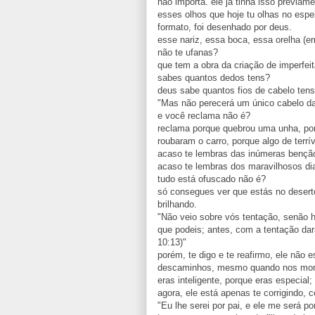
não importa. ele já tinha isso previam
esses olhos que hoje tu olhas no espe
formato, foi desenhado por deus.
esse nariz, essa boca, essa orelha (
não te ufanas?
que tem a obra da criação de imperfei
sabes quantos dedos tens?
deus sabe quantos fios de cabelo tens
"Mas não perecerá um único cabelo da
e você reclama não é?
reclama porque quebrou uma unha, po
roubaram o carro, porque algo de terrí
acaso te lembras das inúmeras bençã
acaso te lembras dos maravilhosos di
tudo está ofuscado não é?
só consegues ver que estás no desert
brilhando.
"Não veio sobre vós tentação, senão 
que podeis; antes, com a tentação da
10:13)"
porém, te digo e te reafirmo, ele não 
descaminhos, mesmo quando nos moment
eras inteligente, porque eras especia
agora, ele está apenas te corrigindo,
"Eu lhe serei por pai, e ele me será por