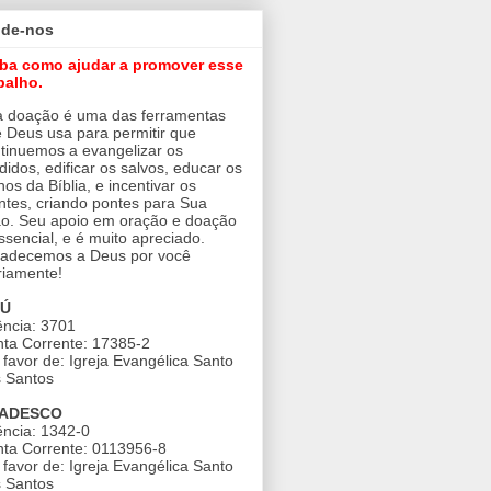
ude-nos
iba como ajudar a promover esse
balho.
 doação é uma das ferramentas
 Deus usa para permitir que
tinuemos a evangelizar os
didos, edificar os salvos, educar os
nos da Bíblia, e incentivar os
ntes, criando pontes para Sua
o. Seu apoio em oração e doação
ssencial, e é muito apreciado.
adecemos a Deus por você
riamente!
AÚ
ncia: 3701
ta Corrente: 17385-2
favor de: Igreja Evangélica Santo
 Santos
ADESCO
ncia: 1342-0
ta Corrente: 0113956-8
favor de: Igreja Evangélica Santo
 Santos