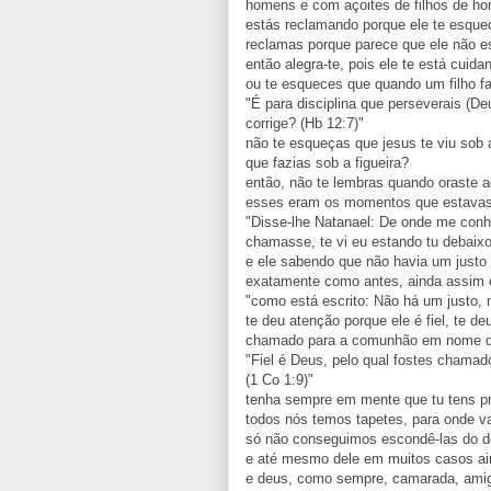
homens e com açoites de filhos de ho
estás reclamando porque ele te esqu
reclamas porque parece que ele não e
então alegra-te, pois ele te está cuid
ou te esqueces que quando um filho fa
"É para disciplina que perseverais (Deu
corrige? (Hb 12:7)"
não te esqueças que jesus te viu sob a 
que fazias sob a figueira?
então, não te lembras quando oraste 
esses eram os momentos que estavas 
"Disse-lhe Natanael: De onde me conhe
chamasse, te vi eu estando tu debaixo 
e ele sabendo que não havia um justo
exatamente como antes, ainda assim e
"como está escrito: Não há um justo,
te deu atenção porque ele é fiel, te d
chamado para a comunhão em nome d
"Fiel é Deus, pelo qual fostes chama
(1 Co 1:9)"
tenha sempre em mente que tu tens pr
todos nós temos tapetes, para onde 
só não conseguimos escondê-las do d
e até mesmo dele em muitos casos ai
e deus, como sempre, camarada, amigo