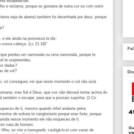
ente estabelecido.
lho e reclama, porque os gostaria de outra cor ou com outro
embora seja de abano) também foi desenhada por deus. porque
ta?
. e ele ainda na promessa te diz:
 vossa cabeça. (Lc 21:18)"
Fa
rque perdeu um namorado ou uma namorada, porque te
vel te surpreendeu.
os dadas?
as de sol?
Dis
o, só consegues ver que neste momento o sol não está
humana; mas fiel é Deus, que vos não deixará tentar acima do
rá também o escape, para que a possais suportar. (1 Co
esqueceu de ti, mesmo quando infiel andaste pelos
os de euforia te vangloriaste porque eras forte, porque
l; ainda nesse momento ele não esqueceu de ti.
 com vara de homem.
 filho; se vier a transgredir, castigá-lo-ei com varas de