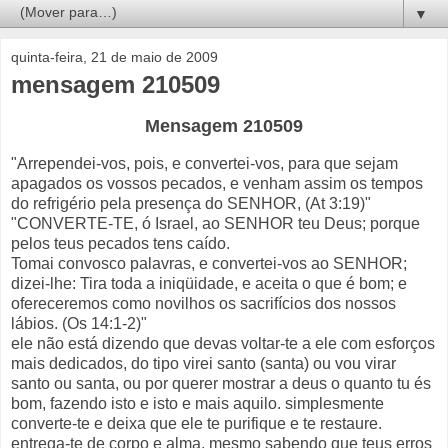
▼
quinta-feira, 21 de maio de 2009
mensagem 210509
Mensagem 210509
"Arrependei-vos, pois, e convertei-vos, para que sejam
apagados os vossos pecados, e venham assim os tempos
do refrigério pela presença do SENHOR, (At 3:19)"
"CONVERTE-TE, ó Israel, ao SENHOR teu Deus; porque
pelos teus pecados tens caído.
Tomai convosco palavras, e convertei-vos ao SENHOR;
dizei-lhe: Tira toda a iniqüidade, e aceita o que é bom; e
ofereceremos como novilhos os sacrifícios dos nossos
lábios. (Os 14:1-2)"
ele não está dizendo que devas voltar-te a ele com esforços
mais dedicados, do tipo virei santo (santa) ou vou virar
santo ou santa, ou por querer mostrar a deus o quanto tu és
bom, fazendo isto e isto e mais aquilo. simplesmente
converte-te e deixa que ele te purifique e te restaure.
entrega-te de corpo e alma, mesmo sabendo que teus erros