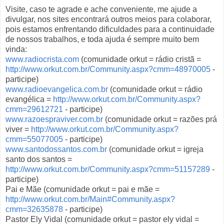
Visite, caso te agrade e ache conveniente, me ajude a
divulgar, nos sites encontrará outros meios para colaborar,
pois estamos enfrentando dificuldades para a continuidade
de nossos trabalhos, e toda ajuda é sempre muito bem
vinda:
www.radiocrista.com
(comunidade orkut = rádio cristã =
http://www.orkut.com.br/Community.aspx?cmm=48970005
-
participe)
www.radioevangelica.com.br
(comunidade orkut = rádio
evangélica =
http://www.orkut.com.br/Community.aspx?
cmm=29612721
- participe)
www.razoespraviver.com.br
(comunidade orkut = razões prá
viver =
http://www.orkut.com.br/Community.aspx?
cmm=55077005
- participe)
www.santodossantos.com.br
(comunidade orkut = igreja
santo dos santos =
http://www.orkut.com.br/Community.aspx?cmm=51157289
-
participe)
Pai e Mãe (comunidade orkut = pai e mãe =
http://www.orkut.com.br/Main#Community.aspx?
cmm=32635878
- participe)
Pastor Ely Vidal (comunidade orkut = pastor ely vidal =