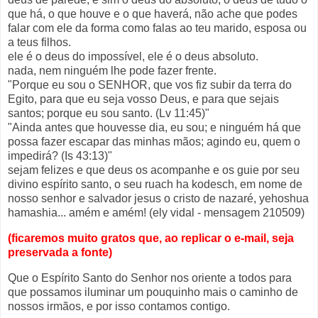
que há, o que houve e o que haverá, não ache que podes
falar com ele da forma como falas ao teu marido, esposa ou
a teus filhos.
ele é o deus do impossível, ele é o deus absoluto.
nada, nem ninguém lhe pode fazer frente.
"Porque eu sou o SENHOR, que vos fiz subir da terra do
Egito, para que eu seja vosso Deus, e para que sejais
santos; porque eu sou santo. (Lv 11:45)"
"Ainda antes que houvesse dia, eu sou; e ninguém há que
possa fazer escapar das minhas mãos; agindo eu, quem o
impedirá? (Is 43:13)"
sejam felizes e que deus os acompanhe e os guie por seu
divino espírito santo, o seu ruach ha kodesch, em nome de
nosso senhor e salvador jesus o cristo de nazaré, yehoshua
hamashia... amém e amém! (ely vidal - mensagem 210509)
(ficaremos muito gratos que, ao replicar o e-mail, seja
preservada a fonte)
Que o Espírito Santo do Senhor nos oriente a todos para
que possamos iluminar um pouquinho mais o caminho de
nossos irmãos, e por isso contamos contigo.