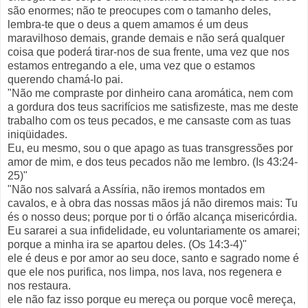
são enormes; não te preocupes com o tamanho deles,
lembra-te que o deus a quem amamos é um deus
maravilhoso demais, grande demais e não será qualquer
coisa que poderá tirar-nos de sua frente, uma vez que nos
estamos entregando a ele, uma vez que o estamos
querendo chamá-lo pai.
"Não me compraste por dinheiro cana aromática, nem com
a gordura dos teus sacrifícios me satisfizeste, mas me deste
trabalho com os teus pecados, e me cansaste com as tuas
iniqüidades.
Eu, eu mesmo, sou o que apago as tuas transgressões por
amor de mim, e dos teus pecados não me lembro. (Is 43:24-
25)"
"Não nos salvará a Assíria, não iremos montados em
cavalos, e à obra das nossas mãos já não diremos mais: Tu
és o nosso deus; porque por ti o órfão alcança misericórdia.
Eu sararei a sua infidelidade, eu voluntariamente os amarei;
porque a minha ira se apartou deles. (Os 14:3-4)"
ele é deus e por amor ao seu doce, santo e sagrado nome é
que ele nos purifica, nos limpa, nos lava, nos regenera e
nos restaura.
ele não faz isso porque eu mereça ou porque você mereça,