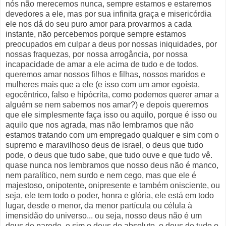
nós não merecemos nunca, sempre estamos e estaremos
devedores a ele, mas por sua infinita graça e misericórdia
ele nos dá do seu puro amor para provarmos a cada
instante, não percebemos porque sempre estamos
preocupados em culpar a deus por nossas iniquidades, por
nossas fraquezas, por nossa arrogância, por nossa
incapacidade de amar a ele acima de tudo e de todos.
queremos amar nossos filhos e filhas, nossos maridos e
mulheres mais que a ele (e isso com um amor egoísta,
egocêntrico, falso e hipócrita, como podemos querer amar a
alguém se nem sabemos nos amar?) e depois queremos
que ele simplesmente faça isso ou aquilo, porque é isso ou
aquilo que nos agrada, mas não lembramos que não
estamos tratando com um empregado qualquer e sim com o
supremo e maravilhoso deus de israel, o deus que tudo
pode, o deus que tudo sabe, que tudo ouve e que tudo vê.
quase nunca nos lembramos que nosso deus não é manco,
nem paralítico, nem surdo e nem cego, mas que ele é
majestoso, onipotente, onipresente e também onisciente, ou
seja, ele tem todo o poder, honra e glória, ele está em todo
lugar, desde o menor, da menor partícula ou célula à
imensidão do universo... ou seja, nosso deus não é um
deus de parede, e sim o deus do absoluto, o deus de tudo o