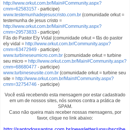
http://www.orkut.com.br/Main#Community.aspx?
cmm=62583157
- participe)
www.testemunhadejesuscristo.com.br
(comunidade orkut =
testemunha de jesus cristo =
http://www.orkut.com.br/Main#Community.aspx?
cmm=29573833
- participe)
Fãs do Pastor Ely Vidal (comunidade orkut = fãs do pastor
ely vidal =
http://www.orkut.com.br/Community.aspx?
cmm=63472949
- participe)
www.turbineseumicro.com.br
(comunidade orkut = turbine
seu micro =
http://www.orkut.com.br/Main#Community.aspx?
cmm=68680477
- participe)
www.turbineseusite.com.br
(comunidade orkut = turbine seu
site =
http://www.orkut.com.br/Main#Community.aspx?
cmm=32754746
- participe)
Você está recebendo esta mensagem por estar cadastrado
em um de nossos sites, nós somos contra a prática de
SPAM.
Caso não queira mais receber nossas mensagens, por
favor, clique no link abaixo:
http://santodossantos.com.br/newsletter/unsubscribe.