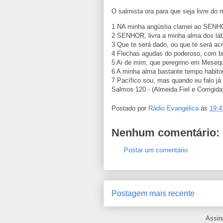
O salmista ora para que seja livre do 
1 NA minha angústia clamei ao SENH
2 SENHOR, livra a minha alma dos láb
3 Que te será dado, ou que te será ac
4 Flechas agudas do poderoso, com br
5 Ai de mim, que peregrino em Mesequ
6 A minha alma bastante tempo habit
7 Pacífico sou, mas quando eu falo já
Salmos 120 - (Almeida Fiel e Corrigida
Postado por
Rádio Evangélica
às
19:4
Nenhum comentário:
Postar um comentário
Postagem mais recente
Assin