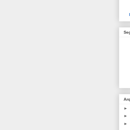
Se
Ar
►
►
►