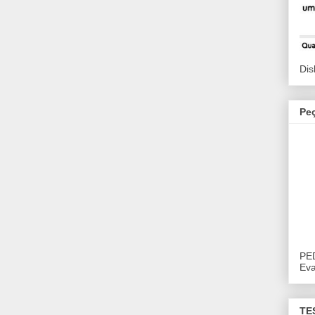
Dis
Pe
PE
Eva
TE