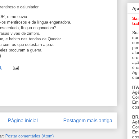
mentiroso e caluniador
Aj
OR, e me ouviu.
Sa
ios mentirosos e da língua enganadora.
tra
rescentado, língua enganadora?
Sua
asas vivas de zimbro.
que
e, e habito nas tendas de Quedar.
con
ou com os que detestam a paz.
per
 eles procuram a guerra.
alu
)
cre
açã
é e
1
Agr
dia
IT
Agê
Con
Em 
dos
BR
Página inicial
Postagem mais antiga
Agê
Con
Em 
ar:
Postar comentários (Atom)
dos