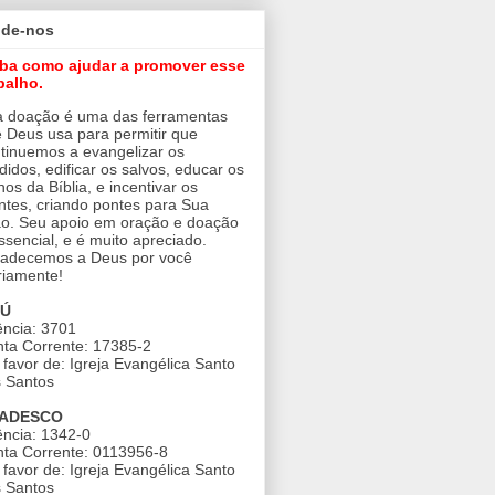
ude-nos
iba como ajudar a promover esse
balho.
 doação é uma das ferramentas
 Deus usa para permitir que
tinuemos a evangelizar os
didos, edificar os salvos, educar os
nos da Bíblia, e incentivar os
ntes, criando pontes para Sua
o. Seu apoio em oração e doação
ssencial, e é muito apreciado.
adecemos a Deus por você
riamente!
AÚ
ncia: 3701
ta Corrente: 17385-2
favor de: Igreja Evangélica Santo
 Santos
ADESCO
ncia: 1342-0
ta Corrente: 0113956-8
favor de: Igreja Evangélica Santo
 Santos