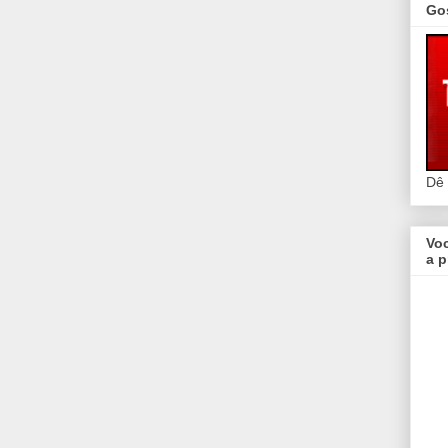
Go
Dê
Vo
a p