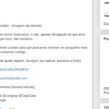
Dis
dam - (imagens da internet)
m lucros financeiros, e são, apenas divulgação do que acho
Pe
 por isso, não monetizo.
riente a todos para que possamos iluminar um pouquinho mais
 contamos contigo.
e ajudar alguém, divulgue: (ao replicar, preserve a fonte)
video/ynoBcDK0d8EA/
w.portaldaradio.com
mentos,historia,noticias]
PE
Eva
dal @conipsip @CiepClube
dojae
TE