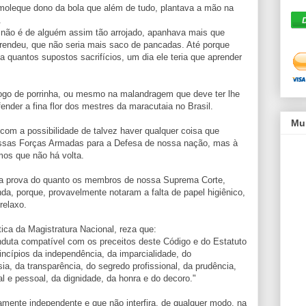
oleque dono da bola que além de tudo, plantava a mão na
.
, não é de alguém assim tão arrojado, apanhava mais que
aprendeu, que não seria mais saco de pancadas. Até porque
a quantos supostos sacrifícios, um dia ele teria que aprender
ogo de porrinha, ou mesmo na malandragem que deve ter lhe
ender a fina flor dos mestres da maracutaia no Brasil.
Mu
om a possibilidade de talvez haver qualquer coisa que
ssas Forças Armadas para a Defesa de nossa nação, mas à
os que não há volta.
a prova do quanto os membros de nossa Suprema Corte,
da, porque, provavelmente notaram a falta de papel higiênico,
relaxo.
ica da Magistratura Nacional, reza que:
nduta compatível com os preceitos deste Código e do Estatuto
incípios da independência, da imparcialidade, do
a, da transparência, do segredo profissional, da prudência,
nal e pessoal, da dignidade, da honra e do decoro."
amente independente e que não interfira, de qualquer modo, na