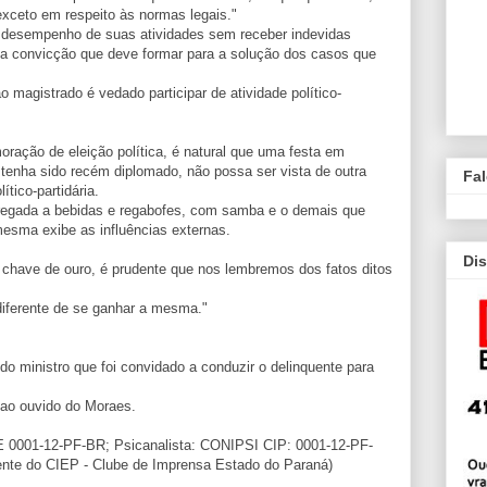
 exceto em respeito às normas legais."
 desempenho de suas atividades sem receber indevidas
sta convicção que deve formar para a solução dos casos que
o magistrado é vedado participar de atividade político-
ração de eleição política, é natural que uma festa em
enha sido recém diplomado, não possa ser vista de outra
Fa
tico-partidária.
regada a bebidas e regabofes, com samba e o demais que
mesma exibe as influências externas.
Dis
 chave de ouro, é prudente que nos lembremos dos fatos ditos
diferente de se ganhar a mesma."
do ministro que foi convidado a conduzir o delinquente para
 ao ouvido do Moraes.
AE 0001-12-PF-BR; Psicanalista: CONIPSI CIP: 0001-12-PF-
ente do CIEP - Clube de Imprensa Estado do Paraná)