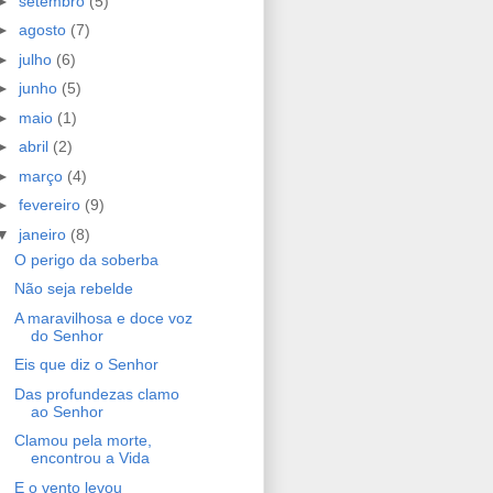
►
setembro
(5)
►
agosto
(7)
►
julho
(6)
►
junho
(5)
►
maio
(1)
►
abril
(2)
►
março
(4)
►
fevereiro
(9)
▼
janeiro
(8)
O perigo da soberba
Não seja rebelde
A maravilhosa e doce voz
do Senhor
Eis que diz o Senhor
Das profundezas clamo
ao Senhor
Clamou pela morte,
encontrou a Vida
E o vento levou