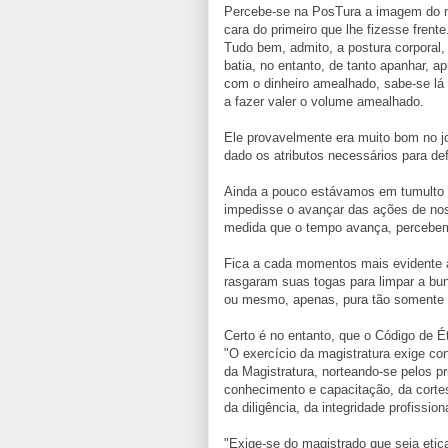
Percebe-se na PosTura a imagem do m
cara do primeiro que lhe fizesse frente
Tudo bem, admito, a postura corporal
batia, no entanto, de tanto apanhar, 
com o dinheiro amealhado, sabe-se lá 
a fazer valer o volume amealhado.
Ele provavelmente era muito bom no j
dado os atributos necessários para def
Ainda a pouco estávamos em tumulto c
impedisse o avançar das ações de no
medida que o tempo avança, percebem
Fica a cada momentos mais evidente 
rasgaram suas togas para limpar a bun
ou mesmo, apenas, pura tão somente 
Certo é no entanto, que o Código de Ét
"O exercício da magistratura exige co
da Magistratura, norteando-se pelos pr
conhecimento e capacitação, da cortesi
da diligência, da integridade profissio
"Exige-se do magistrado que seja etic