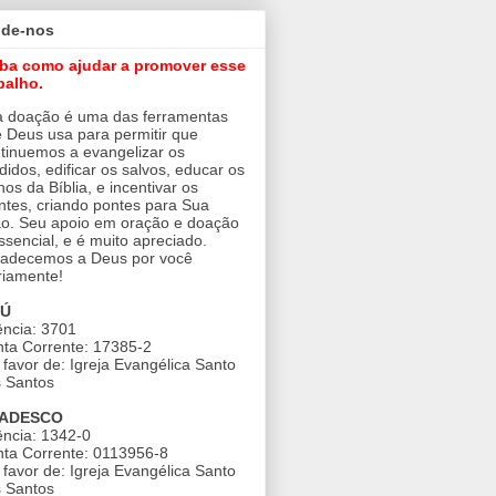
ude-nos
iba como ajudar a promover esse
balho.
 doação é uma das ferramentas
 Deus usa para permitir que
tinuemos a evangelizar os
didos, edificar os salvos, educar os
nos da Bíblia, e incentivar os
ntes, criando pontes para Sua
o. Seu apoio em oração e doação
ssencial, e é muito apreciado.
adecemos a Deus por você
riamente!
AÚ
ncia: 3701
ta Corrente: 17385-2
favor de: Igreja Evangélica Santo
 Santos
ADESCO
ncia: 1342-0
ta Corrente: 0113956-8
favor de: Igreja Evangélica Santo
 Santos