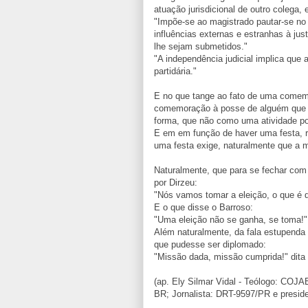
atuação jurisdicional de outro colega,
"Impõe-se ao magistrado pautar-se no
influências externas e estranhas à ju
lhe sejam submetidos."
"A independência judicial implica que a
partidária."
E no que tange ao fato de uma comemo
comemoração à posse de alguém que t
forma, que não como uma atividade polí
E em em função de haver uma festa, 
uma festa exige, naturalmente que a 
Naturalmente, que para se fechar com
por Dirzeu:
"Nós vamos tomar a eleição, o que é 
E o que disse o Barroso:
"Uma eleição não se ganha, se toma!"
Além naturalmente, da fala estupenda 
que pudesse ser diplomado:
"Missão dada, missão cumprida!" dita
(ap. Ely Silmar Vidal - Teólogo: COJ
BR; Jornalista: DRT-9597/PR e presid