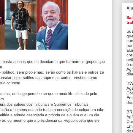
Aj
Sa
tra
Sua
que
con
per
alu
cre
açã
e, basta apenas que se decidam e que formem os grupos que
é e
m.
Agr
 político, sem problemas, serão como os kakais e outros zé
dia
transitar pelos salões das supremas cortes, vestido como
 que ocupem.
IT
Agê
Con
contas, de longe percebe-se que o modelito utilizado pelo
Em 
ro.
dos
ura dos salões dos Tribunais e Supremos Tribunais
culação a homens que não tenham condição de calçar um nike
BR
itida a atitude despojada e própria de alguém que um dia
Agê
rte, ou mesmo que a presidência da Republiqueta que ele
Con
Em 
dos