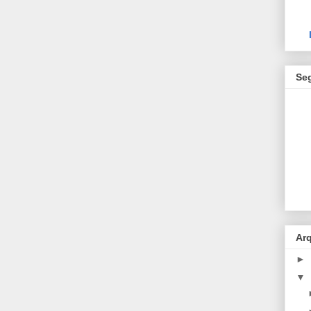
Se
Ar
►
▼