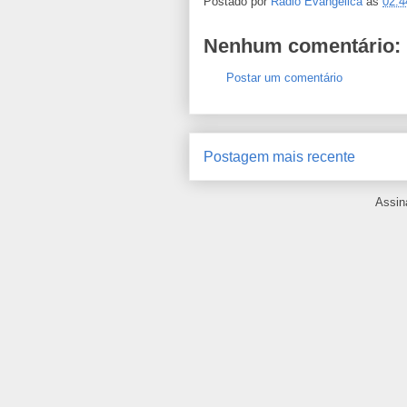
Postado por
Rádio Evangélica
às
02:4
Nenhum comentário:
Postar um comentário
Postagem mais recente
Assin