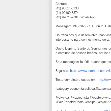
Contato:
(41) 98514-8333
(41) 99109-8374
(41) 99821-2381 (WhatsApp)
Mensagem 19122022 - STF ou PTF deci
Os trabalhos que desenvolvo, não visa
interessante para conhecimento geral,
Que o Espírito Santo do Senhor nos o
o caminho de nossos irmãos, por isso
Se a mensagem foi útil, e acha que pod
Siga-nos:
https://www.bitchute.com/
Texto completo e outros em:
http://ww
[category economia,politica,ffaa,pensa
@elyvidal @radiocrista @pastorelyvi
#FalaPortaldaRadio #conipsi #cojae #