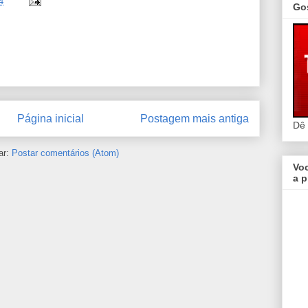
4
Go
Página inicial
Postagem mais antiga
Dê
ar:
Postar comentários (Atom)
Vo
a p