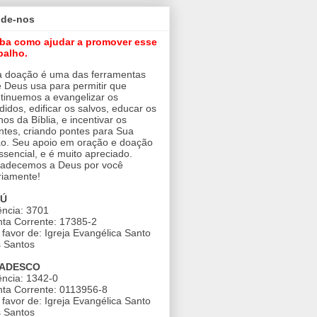
ude-nos
iba como ajudar a promover esse
balho.
 doação é uma das ferramentas
 Deus usa para permitir que
tinuemos a evangelizar os
didos, edificar os salvos, educar os
nos da Bíblia, e incentivar os
ntes, criando pontes para Sua
o. Seu apoio em oração e doação
ssencial, e é muito apreciado.
adecemos a Deus por você
riamente!
AÚ
ncia: 3701
ta Corrente: 17385-2
favor de: Igreja Evangélica Santo
 Santos
ADESCO
ncia: 1342-0
ta Corrente: 0113956-8
favor de: Igreja Evangélica Santo
 Santos