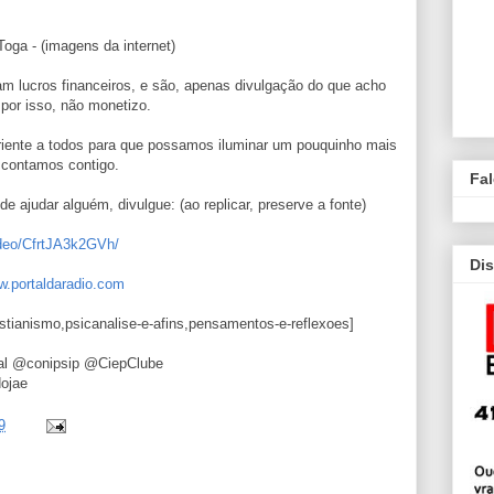
ga - (imagens da internet)
m lucros financeiros, e são, apenas divulgação do que acho
 por isso, não monetizo.
riente a todos para que possamos iluminar um pouquinho mais
 contamos contigo.
Fa
e ajudar alguém, divulgue: (ao replicar, preserve a fonte)
ideo/CfrtJA3k2GVh/
Dis
w.portaldaradio.com
cristianismo,psicanalise-e-afins,pensamentos-e-reflexoes]
dal @conipsip @CiepClube
dojae
9