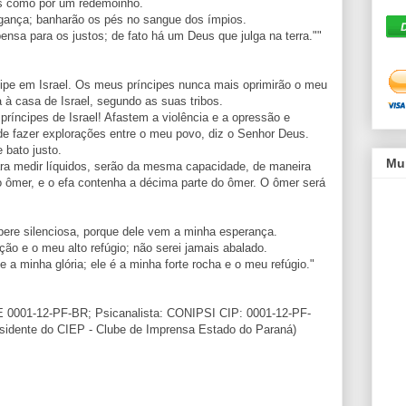
os como por um redemoinho.
ngança; banharão os pés no sangue dos ímpios.
ensa para os justos; de fato há um Deus que julga na terra.""
ncipe em Israel. Os meus príncipes nunca mais oprimirão o meu
ra à casa de Israel, segundo as suas tribos.
ríncipes de Israel! Afastem a violência e a opressão e
 de fazer explorações entre o meu povo, diz o Senhor Deus.
 bato justo.
Mu
para medir líquidos, serão da mesma capacidade, de maneira
o ômer, e o efa contenha a décima parte do ômer. O ômer será
ere silenciosa, porque dele vem a minha esperança.
ção e o meu alto refúgio; não serei jamais abalado.
 minha glória; ele é a minha forte rocha e o meu refúgio."
AE 0001-12-PF-BR; Psicanalista: CONIPSI CIP: 0001-12-PF-
sidente do CIEP - Clube de Imprensa Estado do Paraná)