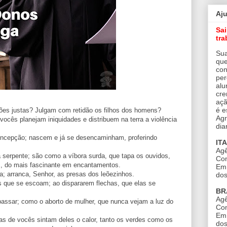
Aj
Sa
tra
Sua
que
con
per
alu
cre
açã
é e
ões justas? Julgam com retidão os filhos dos homens?
Agr
 vocês planejam iniquidades e distribuem na terra a violência
dia
ncepção; nascem e já se desencaminham, proferindo
IT
Agê
erpente; são como a víbora surda, que tapa os ouvidos,
Con
s, do mais fascinante em encantamentos.
Em 
; arranca, Senhor, as presas dos leõezinhos.
dos
que se escoam; ao dispararem flechas, que elas se
BR
Agê
passar; como o aborto de mulher, que nunca vejam a luz do
Con
Em 
as de vocês sintam deles o calor, tanto os verdes como os
dos