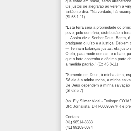
que estão em brasa, serão arrebatad
Os justos se alegrarão ao verem a vi
Então se dirá: "Na verdade, há recomp
(Sl 58:1-11)
"Esta terra será a propriedade do prí
povo; pelo contrário, distribuirão a ter
— Assim diz o Senhor Deus: Basta, ó p
pratiquem o juízo e a justiça. Deixem
— Tenham balanças justas, efa justo e
O efa, para medir cereais, e o bato, 
que o bato contenha a décima parte d
a medida padrão." (Ez 45:8-11)
"Somente em Deus, ó minha alma, esp
Só ele é a minha rocha, a minha salva
De Deus dependem a minha salvação e a
(Sl 62:5-7)
(ap. Ely Silmar Vidal - Teólogo: COJ
BR; Jornalista: DRT-0009597/PR e pre
Contato:
(41) 98514-8333
(41) 99109-8374