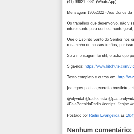
(41) 99821-2381 (WhatsApp)
Mensagem 19052022 - Aos Donos da To
Os trabalhos que desenvolvo, não visa
interessante para conhecimento geral,
Que o Espírito Santo do Senhor nos o
o caminho de nossos irmãos, por isso
Se a mensagem foi útil, e acha que pod
Siga-nos:
https://www.bitchute.com/v
Texto completo e outros em:
http://ww
[category politica,exercito-brasileiro,
@elyvidal @radiocrista @pastorelyvi
#FalaPortaldaRadio #conipsi #cojae #
Postado por
Rádio Evangélica
às
19:4
Nenhum comentário: