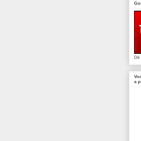
Go
Dê
Vo
a p