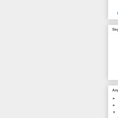
Se
Ar
►
►
▼