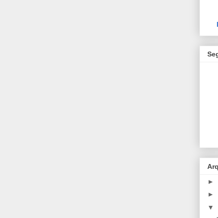
Se
Ar
►
►
▼