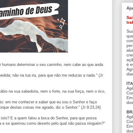
Aj
Sa
tra
Sua
que
con
per
alu
cre
açã
é e
er humano determinar o seu caminho, nem cabe ao que anda
Agr
dia
dida; não na tua ira, para que não me reduzas a nada." (Jr
IT
Agê
ábio na sua sabedoria, nem o forte, na sua força, nem o rico,
Con
Em 
isto: em me conhecer e saber que eu sou o Senhor e faço
dos
 porque destas coisas me agrado, diz o Senhor." (Jr 9:23,24)
BR
Agê
isto? E a quem falou a boca do Senhor, para que possa
Con
uída e se queimou como deserto pelo qual não passa ninguém?"
Em 
dos