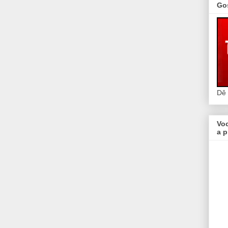
Go
Dê
Vo
a p