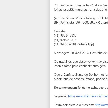
""Eu os consumirei de todo", diz o Sen
folhas já estão murchas. E já designei
(ap. Ely Silmar Vidal - Teólogo: COJ
BR; Jornalista: DRT-0009597/PR e pre
Contato:
(41) 98514-8333
(41) 99109-8374
(41) 99821-2381 (WhatsApp)
Mensagem 28042022 - O Caminho de De
Os trabalhos que desenvolvo, não visa
interessante para conhecimento geral,
Que o Espírito Santo do Senhor nos o
o caminho de nossos irmãos, por isso
Se a mensagem foi útil, e acha que pod
Siga-nos:
https://www.bitchute.com/
Texto completo e outros em:
http://ww