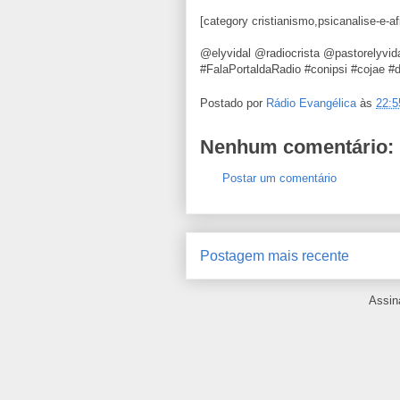
[category cristianismo,psicanalise-e-a
@elyvidal @radiocrista @pastorelyvi
#FalaPortaldaRadio #conipsi #cojae #
Postado por
Rádio Evangélica
às
22:5
Nenhum comentário:
Postar um comentário
Postagem mais recente
Assin