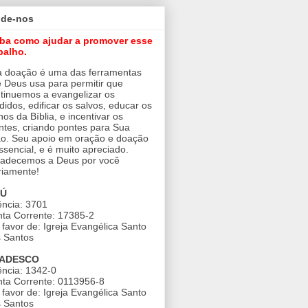
ude-nos
iba como ajudar a promover esse
balho.
 doação é uma das ferramentas
 Deus usa para permitir que
tinuemos a evangelizar os
didos, edificar os salvos, educar os
nos da Bíblia, e incentivar os
ntes, criando pontes para Sua
o. Seu apoio em oração e doação
ssencial, e é muito apreciado.
adecemos a Deus por você
riamente!
AÚ
ncia: 3701
ta Corrente: 17385-2
favor de: Igreja Evangélica Santo
 Santos
ADESCO
ncia: 1342-0
ta Corrente: 0113956-8
favor de: Igreja Evangélica Santo
 Santos