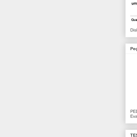
Dis
Pe
PE
Eva
TE