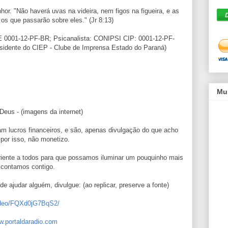
hor. "Não haverá uvas na videira, nem figos na figueira, e as
 os que passarão sobre eles." (Jr 8:13)
AE 0001-12-PF-BR; Psicanalista: CONIPSI CIP: 0001-12-PF-
sidente do CIEP - Clube de Imprensa Estado do Paraná)
Mu
us - (imagens da internet)
m lucros financeiros, e são, apenas divulgação do que acho
 por isso, não monetizo.
riente a todos para que possamos iluminar um pouquinho mais
 contamos contigo.
e ajudar alguém, divulgue: (ao replicar, preserve a fonte)
video/FQXd0jG7BqS2/
w.portaldaradio.com