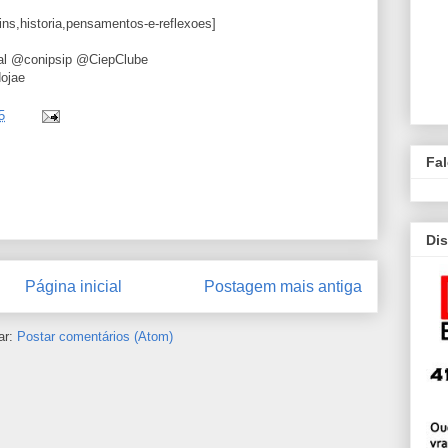
fins,historia,pensamentos-e-reflexoes]
dal @conipsip @CiepClube
dojae
5
Fa
Dis
Página inicial
Postagem mais antiga
ar:
Postar comentários (Atom)