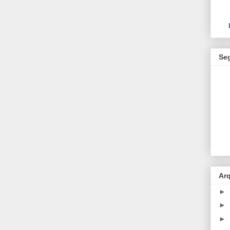
Se
Ar
►
►
►