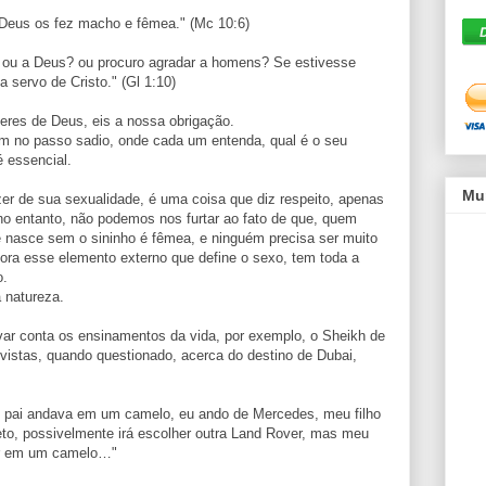
 Deus os fez macho e fêmea." (Mc 10:6)
 ou a Deus? ou procuro agradar a homens? Se estivesse
 servo de Cristo." (Gl 1:10)
res de Deus, eis a nossa obrigação.
m no passo sadio, onde cada um entenda, qual é o seu
é essencial.
Mu
er de sua sexualidade, é uma coisa que diz respeito, apenas
o entanto, não podemos nos furtar ao fato de que, quem
 nasce sem o sininho é fêmea, e ninguém precisa ser muito
afora esse elemento externo que define o sexo, tem toda a
o.
 natureza.
var conta os ensinamentos da vida, por exemplo, o Sheikh de
istas, quando questionado, acerca do destino de Dubai,
pai andava em um camelo, eu ando de Mercedes, meu filho
to, possivelmente irá escolher outra Land Rover, mas meu
dar em um camelo…"