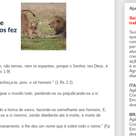
Aj
Sa
tra
Sua
que
con
per
alu
cre
açã
é e
o; não temas, nem te espantes, porque o Senhor, teu Deus, é
Agr
s 1:9)
dia
esforça-te, pois, e sê homem." (1 Rs 2:2)
IT
Agê
jear o mundo todo, perdendo-se ou prejudicando-se a si
Con
Em 
dos
o a forma de servo, fazendo-se semelhante aos homens; E,
BR
se a si mesmo, sendo obediente até à morte, e morte de
Agê
Con
eranamente, e lhe deu um nome que é sobre todo o nome;" (Fp
Em 
dos