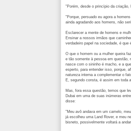
"Porém, desde o princípio da criação,
"Porque, persuado eu agora a homens
ainda agradando aos homens, não seria
Esclarecer a mente de homens e mulhe
Ensinar a nossos irmãos que caminhe
verdadeiro papel na sociedade, é que 
O que o homem ou a mulher queira faz
e tão somente à pessoa em questão, n
nasce com o sininho é macho, e a que
esperto, para entender isso, porque, 
natureza interna a complementar o fat
E, segundo consta, é assim em toda a
Mas, fora essa questão, temos que le
Dubai em uma de suas inúmeras entrev
disse:
"Meu avô andava em um camelo, meu 
já escolheu uma Land Rover, e meu ne
bisneto, possivelmente voltará a an