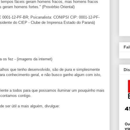
e tempos fáceis geram homens fracos, mas homens fracos
s geram homens fortes." (Provérbio Oriental)
AE 0001-12-PF-BR; Psicanalista: CONIPSI CIP: 0001-12-PF-
sidente do CIEP - Clube de Imprensa Estado do Paraná)
Fa
s fez - (imagens da internet)
Dis
abalhos que tenho desenvolvido, são de pura e simplesmente
para conhecimento geral, e não busco ganho algum com isto,
riente a todos para que possamos iluminar um pouquinho mais
 contamos contigo.
e ser útil a mais alguém, divulgue: