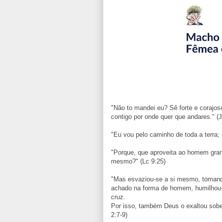
"Não to mandei eu? Sê forte e corajos
contigo por onde quer que andares." (J
"Eu vou pelo caminho de toda a terra; 
"Porque, que aproveita ao homem gran
mesmo?" (Lc 9:25)
"Mas esvaziou-se a si mesmo, tomand
achado na forma de homem, humilhou-
cruz.
Por isso, também Deus o exaltou sob
2:7-9)