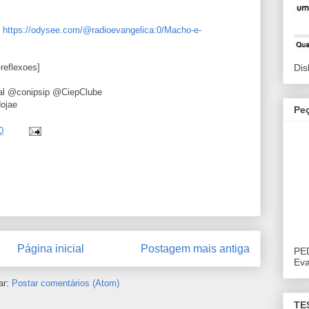
:
https://odysee.com/@radioevangelica:0/Macho-e-
Dis
reflexoes]
dal @conipsip @CiepClube
dojae
Pe
0
Página inicial
Postagem mais antiga
PE
Eva
ar:
Postar comentários (Atom)
TE