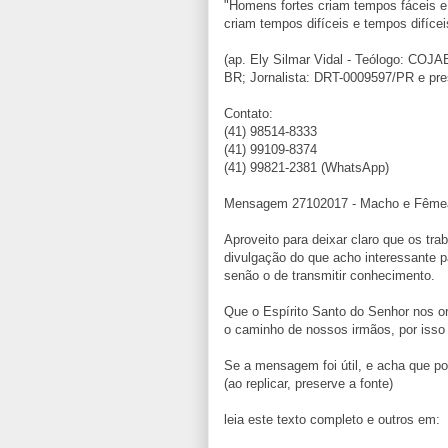
"Homens fortes criam tempos fáceis 
criam tempos difíceis e tempos difícei
(ap. Ely Silmar Vidal - Teólogo: COJ
BR; Jornalista: DRT-0009597/PR e pre
Contato:
(41) 98514-8333
(41) 99109-8374
(41) 99821-2381 (WhatsApp)
Mensagem 27102017 - Macho e Fêmea o
Aproveito para deixar claro que os tr
divulgação do que acho interessante 
senão o de transmitir conhecimento.
Que o Espírito Santo do Senhor nos o
o caminho de nossos irmãos, por isso
Se a mensagem foi útil, e acha que pod
(ao replicar, preserve a fonte)
leia este texto completo e outros em: