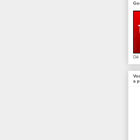
Go
Dê
Vo
a p