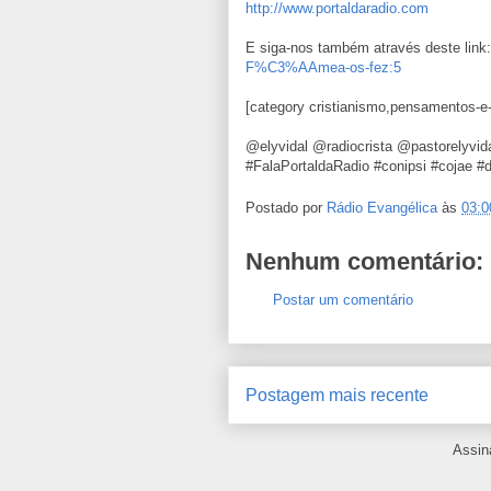
http://www.portaldaradio.com
E siga-nos também através deste link
F%C3%AAmea-os-fez:5
[category cristianismo,pensamentos-e-
@elyvidal @radiocrista @pastorelyvi
#FalaPortaldaRadio #conipsi #cojae #
Postado por
Rádio Evangélica
às
03:0
Nenhum comentário:
Postar um comentário
Postagem mais recente
Assin