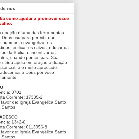
ude-nos
iba como ajudar a promover esse
balho.
 doação é uma das ferramentas
 Deus usa para permitir que
tinuemos a evangelizar os
didos, edificar os salvos, educar os
nos da Bíblia, e incentivar os
ntes, criando pontes para Sua
o. Seu apoio em oração e doação
ssencial, e é muito apreciado.
adecemos a Deus por você
riamente!
AÚ
ncia: 3701
ta Corrente: 17385-2
favor de: Igreja Evangélica Santo
 Santos
ADESCO
ncia: 1342-0
ta Corrente: 0113956-8
favor de: Igreja Evangélica Santo
 Santos