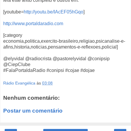
leia este texto completo e outros em:
[youtube=
http://youtu.be/IAcEF05hGqo
]
http://www.portaldaradio.com
[category
economia,politica,exercito-brasileiro,religiao,psicanalise-e-
afins,historia,noticias,pensamentos-e-reflexoes,policial]
@elyvidal @radiocrista @pastorelyvidal @conipsip
@CiepClube
#FalaPortaldaRadio #conipsi #cojae #dojae
Rádio Evangélica
às
03:08
Nenhum comentário:
Postar um comentário