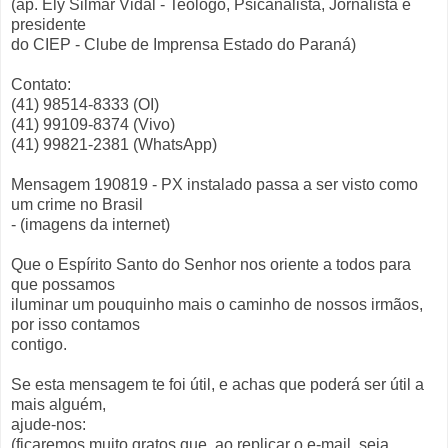
(ap. Ely Silmar Vidal - Teólogo, Psicanalista, Jornalista e
presidente
do CIEP - Clube de Imprensa Estado do Paraná)
Contato:
(41) 98514-8333 (OI)
(41) 99109-8374 (Vivo)
(41) 99821-2381 (WhatsApp)
Mensagem 190819 - PX instalado passa a ser visto como
um crime no Brasil
- (imagens da internet)
Que o Espírito Santo do Senhor nos oriente a todos para
que possamos
iluminar um pouquinho mais o caminho de nossos irmãos,
por isso contamos
contigo.
Se esta mensagem te foi útil, e achas que poderá ser útil a
mais alguém,
ajude-nos:
(ficaremos muito gratos que, ao replicar o e-mail, seja