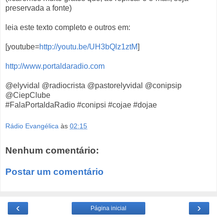
preservada a fonte)
leia este texto completo e outros em:
[youtube=
http://youtu.be/UH3bQlz1ztM
]
http://www.portaldaradio.com
@elyvidal @radiocrista @pastorelyvidal @conipsip
@CiepClube
#FalaPortaldaRadio #conipsi #cojae #dojae
Rádio Evangélica
às
02:15
Nenhum comentário:
Postar um comentário
‹
›
Página inicial