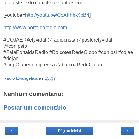
leia este texto completo e outros em:
[youtube=
http://youtu.be/CcAFhb-XpB4
]
http://www.portaldaradio.com
#COJAE @elyvidal @radiocrista @pastorelyvidal
@conipsip
#FalaPortaldaRadio #BoicoteaRedeGlobo #conipsi #cojae
#dojae
#ciepClubedeImprensa #abaixoaRedeGlobo
Rádio Evangélica
às
13:37
Nenhum comentário:
Postar um comentário
‹
›
Página inicial