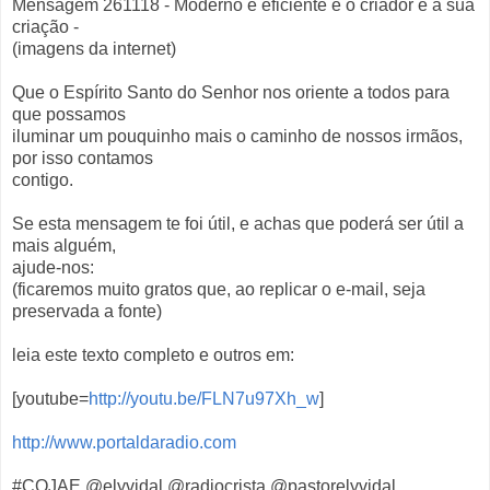
Mensagem 261118 - Moderno e eficiente é o criador e a sua
criação -
(imagens da internet)
Que o Espírito Santo do Senhor nos oriente a todos para
que possamos
iluminar um pouquinho mais o caminho de nossos irmãos,
por isso contamos
contigo.
Se esta mensagem te foi útil, e achas que poderá ser útil a
mais alguém,
ajude-nos:
(ficaremos muito gratos que, ao replicar o e-mail, seja
preservada a fonte)
leia este texto completo e outros em:
[youtube=
http://youtu.be/FLN7u97Xh_w
]
http://www.portaldaradio.com
#COJAE @elyvidal @radiocrista @pastorelyvidal