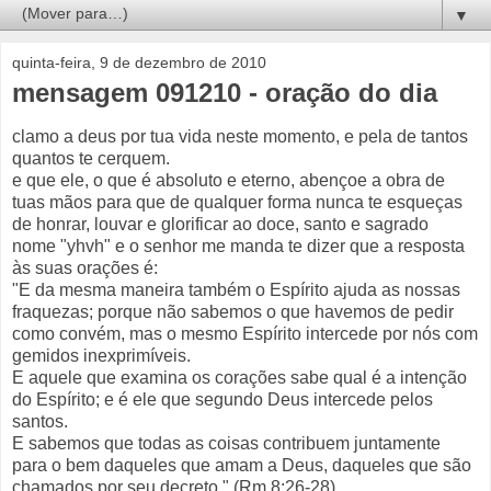
▼
quinta-feira, 9 de dezembro de 2010
mensagem 091210 - oração do dia
clamo a deus por tua vida neste momento, e pela de tantos
quantos te cerquem.
e que ele, o que é absoluto e eterno, abençoe a obra de
tuas mãos para que de qualquer forma nunca te esqueças
de honrar, louvar e glorificar ao doce, santo e sagrado
nome "yhvh" e o senhor me manda te dizer que a resposta
às suas orações é:
"E da mesma maneira também o Espírito ajuda as nossas
fraquezas; porque não sabemos o que havemos de pedir
como convém, mas o mesmo Espírito intercede por nós com
gemidos inexprimíveis.
E aquele que examina os corações sabe qual é a intenção
do Espírito; e é ele que segundo Deus intercede pelos
santos.
E sabemos que todas as coisas contribuem juntamente
para o bem daqueles que amam a Deus, daqueles que são
chamados por seu decreto." (Rm 8:26-28)