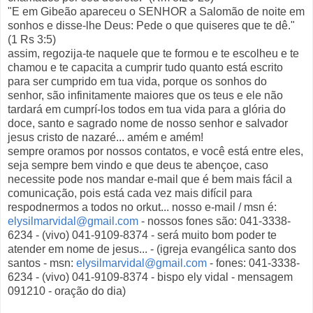
"E em Gibeão apareceu o SENHOR a Salomão de noite em
sonhos e disse-lhe Deus: Pede o que quiseres que te dê."
(1 Rs 3:5)
assim, regozija-te naquele que te formou e te escolheu e te
chamou e te capacita a cumprir tudo quanto está escrito
para ser cumprido em tua vida, porque os sonhos do
senhor, são infinitamente maiores que os teus e ele não
tardará em cumprí-los todos em tua vida para a glória do
doce, santo e sagrado nome de nosso senhor e salvador
jesus cristo de nazaré... amém e amém!
sempre oramos por nossos contatos, e você está entre eles,
seja sempre bem vindo e que deus te abençoe, caso
necessite pode nos mandar e-mail que é bem mais fácil a
comunicação, pois está cada vez mais difícil para
respodnermos a todos no orkut... nosso e-mail / msn é:
elysilmarvidal@gmail.com
- nossos fones são: 041-3338-
6234 - (vivo) 041-9109-8374 - será muito bom poder te
atender em nome de jesus... - (igreja evangélica santo dos
santos - msn:
elysilmarvidal@gmail.com
- fones: 041-3338-
6234 - (vivo) 041-9109-8374 - bispo ely vidal - mensagem
091210 - oração do dia)