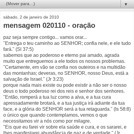
▼
sábado, 2 de janeiro de 2010
mensagem 020110 - oração
paz seja sempre contigo... vamos orar...
"Entrega o teu caminho ao SENHOR; confia nele, e ele tudo
fará." (Sl 37:5)
sabemos que ao poderoso e eterno pai amado, agrada
muito que entreguemos a ele todos os nossos problemas.
"Certamente, em vão se confia nos outeiros e na multidão
das montanhas; deveras, no SENHOR, nosso Deus, está a
salvação de Israel." (Jr 3:23)
porque nada mais existe ou pode existir a não ser o nosso
deus o todo poderoso rei dos reis e senhor dos senhores.
"Então, romperá a tua luz como a alva, e a tua cura
apressadamente brotará, e a tua justiça irá adiante da tua
face, e a glória do SENHOR será a tua retaguarda." (Is 58:8)
o único que quando contemplamos, vemos o que
necessitamos vir a nós como por milagre.
"Eis que eu farei vir sobre ela saúde e cura, e os sararei, e
lhes manifestarei abundância de paz e de verdade." (Jr