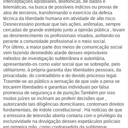
interceptações epistolares, telefônicas, de dados e
telemáticas, na busca de possíveis indícios ou provas de
atos de terceiros, transformando o exercício da defesa
técnica da liberdade humana em atividade de alto risco.
Desnecessário pontuar que tais ações, anômalas, sempre
cercadas de grande estrépito junto a opinião pública , levam
ao desmerecimento os profissionais visados, aviltando-os
perante a comunidade profissional e o meio social.
Por último, a maior parte dos meios de comunicação social
vem fazendo desmedido alarde desses reprováveis
métodos de investigação subterrânea e autoritária,
apresentando-os como valor social que se sobrepõe, pelo
utilitarismo, à própria garantia das liberdades pessoais, da
privacidade, do contraditório e do devido processo legal.
Trasmite-se ao público a sensação de que vale a pena se
trocarem liberdades e garantias individuais por falsa
promessa de segurança e de punição.Também por isso
muitos juízes se inclinam ao proferir decisões que ,
autorizando tais diligências domiciliares, contornam direitos
fundamentais, de índole constitucional . Há notícias de que
a emissora de televisão aberta contaria com o privilégio da
exclusividade na divulgação desses espetáculos policiais
em primeira mão, como contrapartida da subliminar